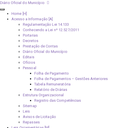
Diário Oficial do Município
Home [H]
Acesso a Informação [A]
Regulamentação Lei 14.133
Conhecendo a Lei nº 12.527/2011
Portarias
Decretos
Prestação de Contas
Diário Oficial do Município
Editais
Ofícios
Pessoal
Folha de Pagamento
Folha de Pagamentos – Gestões Anteriores
Tabela Remuneratória
Relatório de Diárias
Estrutura Organizacional
Registro das Competências
Sitemap
Leis
Avisos de Licitação
Repasses
Leis Orçamentárias [M]