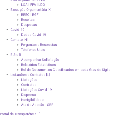
LOA | PPA | LDO
Execução Orçamentária [X]
RREO | RGF
Receitas
Despesas
Covid-19
Dados Covid-19
Contato [N]
Perguntas e Respostas
Telefones Úteis
E-Sic [I]
Acompanhar Solicitação
Relatórios Estatísticos
Rol de Documentos Classificados em cada Grau de Sigilo
Licitações e Contratos [L]
Licitações
Contratos
Licitações Covid-19
Dispensa
Inexigibilidade
Ata de Adesão - SRP
Portal da Transparência