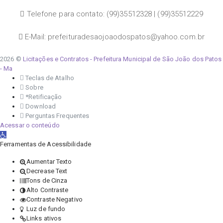
Telefone para contato: (99)35512328 | (99)35512229
E-Mail: prefeituradesaojoaodospatos@yahoo.com.br
2026 ©
Licitações e Contratos - Prefeitura Municipal de São João dos Patos
- Ma
Teclas de Atalho
Sobre
*Retificação
Download
Perguntas Frequentes
Acessar o conteúdo
Abrir a barra de ferramentas
Ferramentas de Acessibilidade
Aumentar Texto
Decrease Text
Tons de Cinza
Alto Contraste
Contraste Negativo
Luz de fundo
Links ativos