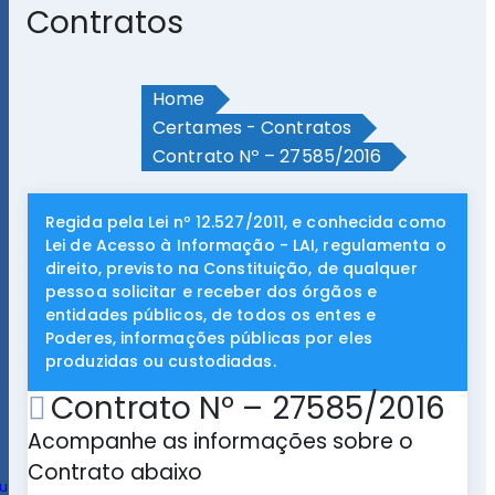
Contratos
Home
Certames - Contratos
Contrato Nº – 27585/2016
Regida pela Lei nº 12.527/2011, e conhecida como
Lei de Acesso à Informação - LAI, regulamenta o
direito, previsto na Constituição, de qualquer
pessoa solicitar e receber dos órgãos e
entidades públicos, de todos os entes e
Poderes, informações públicas por eles
produzidas ou custodiadas.
Contrato Nº – 27585/2016
Acompanhe as informações sobre o
Contrato abaixo
u