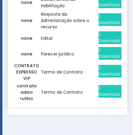
none
Download
Habilitação
Resposta da
none
Administração sobre o
Download
recurso
none
Edital
Download
none
Parecer jurídico
Download
CONTRATO
EXPRESSO
Termo de Contrato
Download
VIP
contrato
adao
Termo de Contrato
Download
rufino