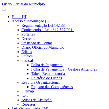
Diário Oficial do Município
Home [H]
Acesso a Informação [A]
Regulamentação Lei 14.133
Conhecendo a Lei nº 12.527/2011
Portarias
Decretos
Prestação de Contas
Diário Oficial do Município
Editais
Ofícios
Pessoal
Folha de Pagamento
Folha de Pagamentos – Gestões Anteriores
Tabela Remuneratória
Relatório de Diárias
Estrutura Organizacional
Registro das Competências
Sitemap
Leis
Avisos de Licitação
Repasses
Leis Orçamentárias [M]