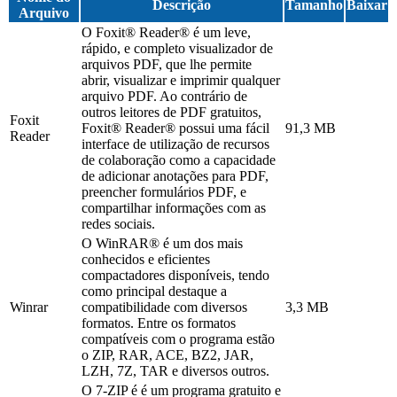
Descrição
Tamanho
Baixar
Arquivo
O Foxit® Reader® é um leve,
rápido, e completo visualizador de
arquivos PDF, que lhe permite
abrir, visualizar e imprimir qualquer
arquivo PDF. Ao contrário de
outros leitores de PDF gratuitos,
Foxit
Foxit® Reader® possui uma fácil
91,3 MB
Reader
interface de utilização de recursos
de colaboração como a capacidade
de adicionar anotações para PDF,
preencher formulários PDF, e
compartilhar informações com as
redes sociais.
O WinRAR® é um dos mais
conhecidos e eficientes
compactadores disponíveis, tendo
como principal destaque a
Winrar
compatibilidade com diversos
3,3 MB
formatos. Entre os formatos
compatíveis com o programa estão
o ZIP, RAR, ACE, BZ2, JAR,
LZH, 7Z, TAR e diversos outros.
O 7-ZIP é é um programa gratuito e