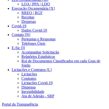
LOA | PPA | LDO
Execução Orçamentária [X]
RREO | RGF
Receitas
Despesas
Covid-19
Dados Covid-19
Contato [N]
Perguntas e Respostas
Telefones Úteis
E-Sic [I]
Acompanhar Solicitação
Relatórios Estatísticos
Rol de Documentos Classificados em cada Grau de
Sigilo
Licitações e Contratos [L]
Licitações
Contratos
Licitações Covid-19
Dispensa
Inexigibilidade
Ata de Adesão - SRP
Portal da Transparência