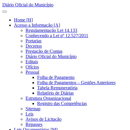
Diário Oficial do Município
Home [H]
Acesso a Informação [A]
Regulamentação Lei 14.133
Conhecendo a Lei nº 12.527/2011
Portarias
Decretos
Prestação de Contas
Diário Oficial do Município
Editais
Ofícios
Pessoal
Folha de Pagamento
Folha de Pagamentos – Gestões Anteriores
Tabela Remuneratória
Relatório de Diárias
Estrutura Organizacional
Registro das Competências
Sitemap
Leis
Avisos de Licitação
Repasses
Leis Orçamentárias [M]