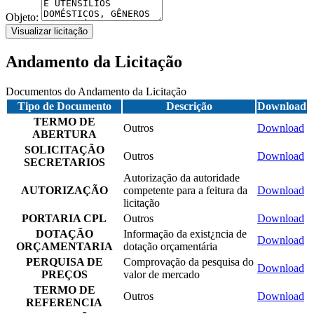
Objeto:
Visualizar licitação
Andamento da Licitação
Documentos do Andamento da Licitação
Tipo de Documento
Descrição
Download
TERMO DE
Outros
Download
ABERTURA
SOLICITAÇÃO
Outros
Download
SECRETARIOS
Autorização da autoridade
AUTORIZAÇÃO
competente para a feitura da
Download
licitação
PORTARIA CPL
Outros
Download
DOTAÇÃO
Informação da exist¿ncia de
Download
ORÇAMENTARIA
dotação orçamentária
PERQUISA DE
Comprovação da pesquisa do
Download
PREÇOS
valor de mercado
TERMO DE
Outros
Download
REFERENCIA