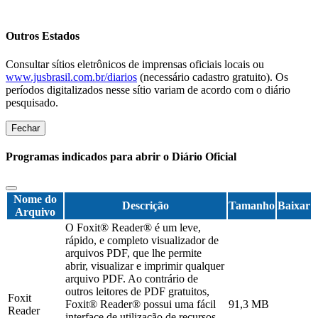
Outros Estados
Consultar sítios eletrônicos de imprensas oficiais locais ou
www.jusbrasil.com.br/diarios
(necessário cadastro gratuito). Os
períodos digitalizados nesse sítio variam de acordo com o diário
pesquisado.
Fechar
Programas indicados para abrir o Diário Oficial
Nome do
Descrição
Tamanho
Baixar
Arquivo
O Foxit® Reader® é um leve,
rápido, e completo visualizador de
arquivos PDF, que lhe permite
abrir, visualizar e imprimir qualquer
arquivo PDF. Ao contrário de
outros leitores de PDF gratuitos,
Foxit
Foxit® Reader® possui uma fácil
91,3 MB
Reader
interface de utilização de recursos