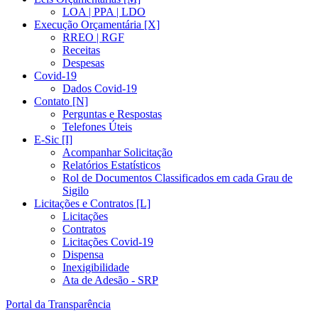
LOA | PPA | LDO
Execução Orçamentária [X]
RREO | RGF
Receitas
Despesas
Covid-19
Dados Covid-19
Contato [N]
Perguntas e Respostas
Telefones Úteis
E-Sic [I]
Acompanhar Solicitação
Relatórios Estatísticos
Rol de Documentos Classificados em cada Grau de
Sigilo
Licitações e Contratos [L]
Licitações
Contratos
Licitações Covid-19
Dispensa
Inexigibilidade
Ata de Adesão - SRP
Portal da Transparência