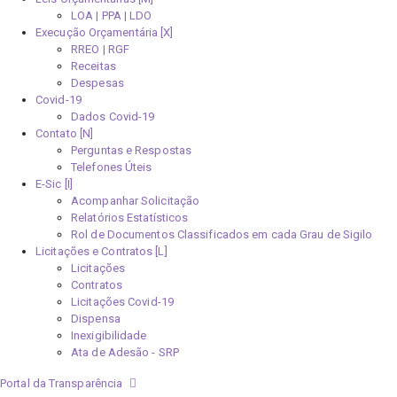
LOA | PPA | LDO
Execução Orçamentária [X]
RREO | RGF
Receitas
Despesas
Covid-19
Dados Covid-19
Contato [N]
Perguntas e Respostas
Telefones Úteis
E-Sic [I]
Acompanhar Solicitação
Relatórios Estatísticos
Rol de Documentos Classificados em cada Grau de Sigilo
Licitações e Contratos [L]
Licitações
Contratos
Licitações Covid-19
Dispensa
Inexigibilidade
Ata de Adesão - SRP
Portal da Transparência