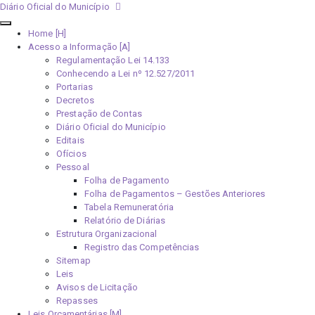
Diário Oficial do Município
Home [H]
Acesso a Informação [A]
Regulamentação Lei 14.133
Conhecendo a Lei nº 12.527/2011
Portarias
Decretos
Prestação de Contas
Diário Oficial do Município
Editais
Ofícios
Pessoal
Folha de Pagamento
Folha de Pagamentos – Gestões Anteriores
Tabela Remuneratória
Relatório de Diárias
Estrutura Organizacional
Registro das Competências
Sitemap
Leis
Avisos de Licitação
Repasses
Leis Orçamentárias [M]