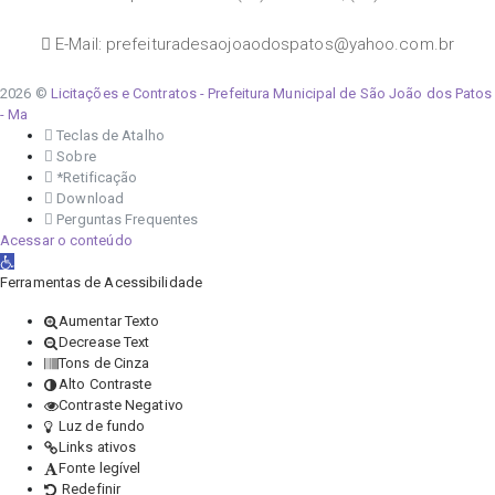
E-Mail: prefeituradesaojoaodospatos@yahoo.com.br
2026 ©
Licitações e Contratos - Prefeitura Municipal de São João dos Patos
- Ma
Teclas de Atalho
Sobre
*Retificação
Download
Perguntas Frequentes
Acessar o conteúdo
Abrir a barra de ferramentas
Ferramentas de Acessibilidade
Aumentar Texto
Decrease Text
Tons de Cinza
Alto Contraste
Contraste Negativo
Luz de fundo
Links ativos
Fonte legível
Redefinir