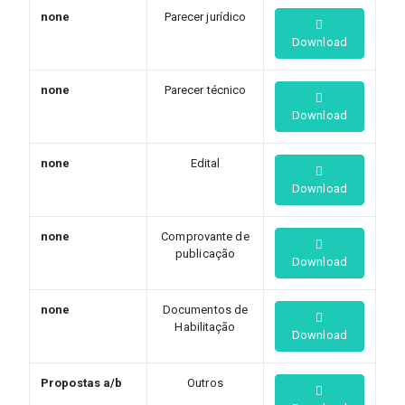
none
Parecer jurídico
Download
none
Parecer técnico
Download
none
Edital
Download
none
Comprovante de
publicação
Download
none
Documentos de
Habilitação
Download
Propostas a/b
Outros