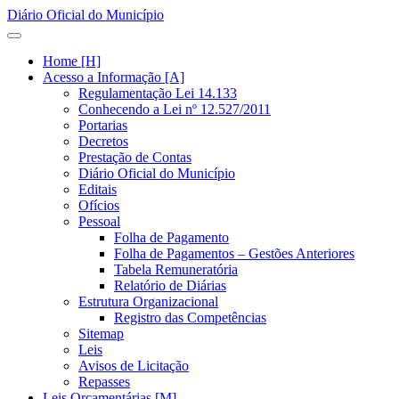
Diário Oficial do Município
Home [H]
Acesso a Informação [A]
Regulamentação Lei 14.133
Conhecendo a Lei nº 12.527/2011
Portarias
Decretos
Prestação de Contas
Diário Oficial do Município
Editais
Ofícios
Pessoal
Folha de Pagamento
Folha de Pagamentos – Gestões Anteriores
Tabela Remuneratória
Relatório de Diárias
Estrutura Organizacional
Registro das Competências
Sitemap
Leis
Avisos de Licitação
Repasses
Leis Orçamentárias [M]