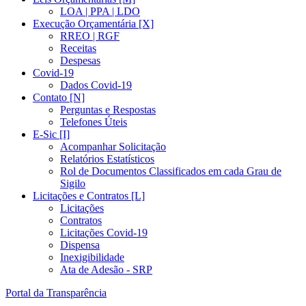
LOA | PPA | LDO
Execução Orçamentária [X]
RREO | RGF
Receitas
Despesas
Covid-19
Dados Covid-19
Contato [N]
Perguntas e Respostas
Telefones Úteis
E-Sic [I]
Acompanhar Solicitação
Relatórios Estatísticos
Rol de Documentos Classificados em cada Grau de
Sigilo
Licitações e Contratos [L]
Licitações
Contratos
Licitações Covid-19
Dispensa
Inexigibilidade
Ata de Adesão - SRP
Portal da Transparência