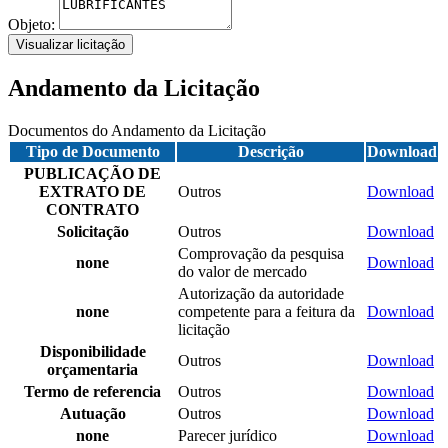
Objeto:
Visualizar licitação
Andamento da Licitação
Documentos do Andamento da Licitação
Tipo de Documento
Descrição
Download
PUBLICAÇÃO DE
EXTRATO DE
Outros
Download
CONTRATO
Solicitação
Outros
Download
Comprovação da pesquisa
none
Download
do valor de mercado
Autorização da autoridade
none
competente para a feitura da
Download
licitação
Disponibilidade
Outros
Download
orçamentaria
Termo de referencia
Outros
Download
Autuação
Outros
Download
none
Parecer jurídico
Download