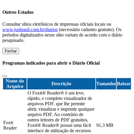
Outros Estados
Consultar sítios eletrônicos de imprensas oficiais locais ou
www.jusbrasil.com.br/diarios
(necessário cadastro gratuito). Os
períodos digitalizados nesse sítio variam de acordo com o diário
pesquisado.
Fechar
Programas indicados para abrir o Diário Oficial
Nome do
Descrição
Tamanho
Baixar
Arquivo
O Foxit® Reader® é um leve,
rápido, e completo visualizador de
arquivos PDF, que lhe permite
abrir, visualizar e imprimir qualquer
arquivo PDF. Ao contrário de
outros leitores de PDF gratuitos,
Foxit
Foxit® Reader® possui uma fácil
91,3 MB
Reader
interface de utilização de recursos