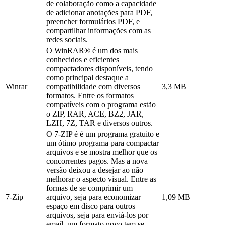
de colaboração como a capacidade
de adicionar anotações para PDF,
preencher formulários PDF, e
compartilhar informações com as
redes sociais.
O WinRAR® é um dos mais
conhecidos e eficientes
compactadores disponíveis, tendo
como principal destaque a
Winrar
compatibilidade com diversos
3,3 MB
formatos. Entre os formatos
compatíveis com o programa estão
o ZIP, RAR, ACE, BZ2, JAR,
LZH, 7Z, TAR e diversos outros.
O 7-ZIP é é um programa gratuito e
um ótimo programa para compactar
arquivos e se mostra melhor que os
concorrentes pagos. Mas a nova
versão deixou a desejar ao não
melhorar o aspecto visual. Entre as
formas de se comprimir um
7-Zip
arquivo, seja para economizar
1,09 MB
espaço em disco para outros
arquivos, seja para enviá-los por
email, um formato novo tem se