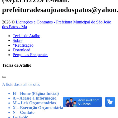
(99)35512229
E-Mail:
prefeituradesaojoaodospatos@yahoo
2026 ©
Licitações e Contratos - Prefeitura Municipal de São João
dos Patos - Ma
Teclas de Atalho
Sobre
*Retificação
Download
Perguntas Frequentes
Teclas de Atalho
A lista dos atalhos são:
H – Home (Página Inicial)
A – Acesse à Informação
M – Leis Orçamentárias
X – Execução Orçamentária
N – Contato
I – E-Sic