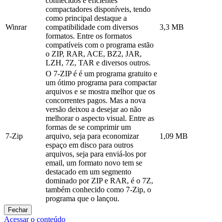
conhecidos e eficientes
compactadores disponíveis, tendo
como principal destaque a
Winrar
compatibilidade com diversos
3,3 MB
formatos. Entre os formatos
compatíveis com o programa estão
o ZIP, RAR, ACE, BZ2, JAR,
LZH, 7Z, TAR e diversos outros.
O 7-ZIP é é um programa gratuito e
um ótimo programa para compactar
arquivos e se mostra melhor que os
concorrentes pagos. Mas a nova
versão deixou a desejar ao não
melhorar o aspecto visual. Entre as
formas de se comprimir um
7-Zip
arquivo, seja para economizar
1,09 MB
espaço em disco para outros
arquivos, seja para enviá-los por
email, um formato novo tem se
destacado em um segmento
dominado por ZIP e RAR, é o 7Z,
também conhecido como 7-Zip, o
programa que o lançou.
Fechar
Acessar o conteúdo