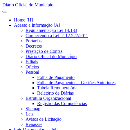
Diário Oficial do Município
Home [H]
Acesso a Informação [A]
Regulamentação Lei 14.133
Conhecendo a Lei nº 12.527/2011
Portarias
Decretos
Prestação de Contas
Diário Oficial do Município
Editais
Ofícios
Pessoal
Folha de Pagamento
Folha de Pagamentos – Gestões Anteriores
Tabela Remuneratória
Relatório de Diárias
Estrutura Organizacional
Registro das Competências
Sitemap
Leis
Avisos de Licitação
Repasses
Leis Orçamentárias [M]