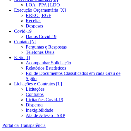
LOA | PPA | LDO
Execução Orçamentária [X]
RREO | RGF
Receitas
Despesas
Covid-19
Dados Covid-19
Contato [N]
Perguntas e Respostas
Telefones Úteis
E-Sic [I]
Acompanhar Solicitação
Relatórios Estatísticos
Rol de Documentos Classificados em cada Grau de
Sigilo
Licitações e Contratos [L]
Licitações
Contratos
Licitações Covid-19
Dispensa
Inexigibilidade
Ata de Adesão - SRP
Portal da Transparência