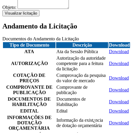
Objeto:
Visualizar licitação
Andamento da Licitação
Documentos do Andamento da Licitação
Tipo de Documento
Descrição
Download
ATA
Ata da Sessão Pública
Download
Autorização da autoridade
AUTORIZAÇÃO
competente para a feitura
Download
da licitação
COTAÇÃO DE
Comprovação da pesquisa
Download
PREÇOS
do valor de mercado
COMPROVANTE DE
Comprovante de
Download
PUBLICAÇÃO
publicação
DOCUMENTOS DE
Documentos de
Download
HABILITAÇÃO
Habilitação
EDITAL
Edital
Download
INFORMAÇÕES DE
Informação da exist¿ncia
DOTAÇÃO
Download
de dotação orçamentária
ORÇAMENTÁRIA