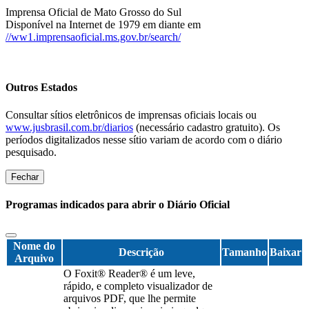
Imprensa Oficial de Mato Grosso do Sul
Disponível na Internet de 1979 em diante em
//ww1.imprensaoficial.ms.gov.br/search/
Outros Estados
Consultar sítios eletrônicos de imprensas oficiais locais ou
www.jusbrasil.com.br/diarios
(necessário cadastro gratuito). Os
períodos digitalizados nesse sítio variam de acordo com o diário
pesquisado.
Fechar
Programas indicados para abrir o Diário Oficial
Nome do
Descrição
Tamanho
Baixar
Arquivo
O Foxit® Reader® é um leve,
rápido, e completo visualizador de
arquivos PDF, que lhe permite