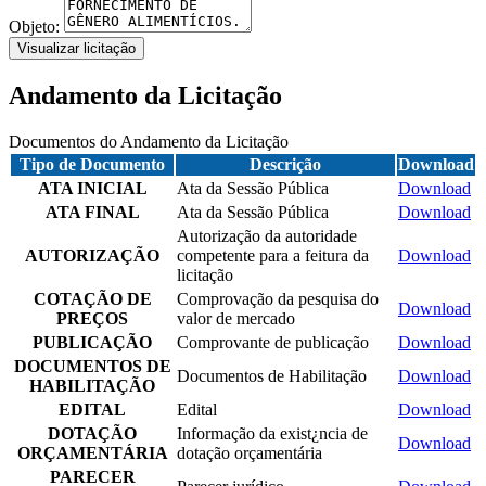
Objeto:
Visualizar licitação
Andamento da Licitação
Documentos do Andamento da Licitação
Tipo de Documento
Descrição
Download
ATA INICIAL
Ata da Sessão Pública
Download
ATA FINAL
Ata da Sessão Pública
Download
Autorização da autoridade
AUTORIZAÇÃO
competente para a feitura da
Download
licitação
COTAÇÃO DE
Comprovação da pesquisa do
Download
PREÇOS
valor de mercado
PUBLICAÇÃO
Comprovante de publicação
Download
DOCUMENTOS DE
Documentos de Habilitação
Download
HABILITAÇÃO
EDITAL
Edital
Download
DOTAÇÃO
Informação da exist¿ncia de
Download
ORÇAMENTÁRIA
dotação orçamentária
PARECER