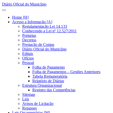
Diário Oficial do Município
Home [H]
Acesso a Informação [A]
Regulamentação Lei 14.133
Conhecendo a Lei nº 12.527/2011
Portarias
Decretos
Prestação de Contas
Diário Oficial do Município
Editais
Ofícios
Pessoal
Folha de Pagamento
Folha de Pagamentos – Gestões Anteriores
Tabela Remuneratória
Relatório de Diárias
Estrutura Organizacional
Registro das Competências
Sitemap
Leis
Avisos de Licitação
Repasses
Leis Orçamentárias [M]