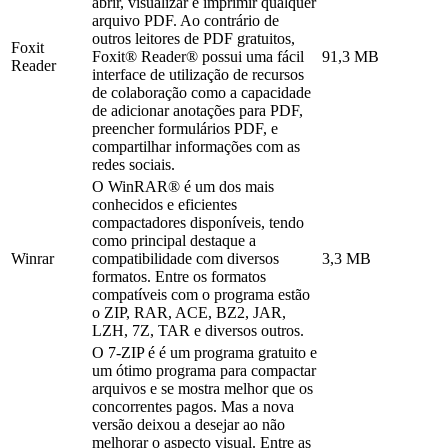
abrir, visualizar e imprimir qualquer
arquivo PDF. Ao contrário de
outros leitores de PDF gratuitos,
Foxit
Foxit® Reader® possui uma fácil
91,3 MB
Reader
interface de utilização de recursos
de colaboração como a capacidade
de adicionar anotações para PDF,
preencher formulários PDF, e
compartilhar informações com as
redes sociais.
O WinRAR® é um dos mais
conhecidos e eficientes
compactadores disponíveis, tendo
como principal destaque a
Winrar
compatibilidade com diversos
3,3 MB
formatos. Entre os formatos
compatíveis com o programa estão
o ZIP, RAR, ACE, BZ2, JAR,
LZH, 7Z, TAR e diversos outros.
O 7-ZIP é é um programa gratuito e
um ótimo programa para compactar
arquivos e se mostra melhor que os
concorrentes pagos. Mas a nova
versão deixou a desejar ao não
melhorar o aspecto visual. Entre as