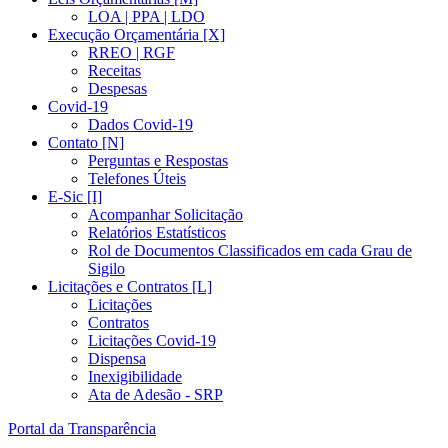
LOA | PPA | LDO
Execução Orçamentária [X]
RREO | RGF
Receitas
Despesas
Covid-19
Dados Covid-19
Contato [N]
Perguntas e Respostas
Telefones Úteis
E-Sic [I]
Acompanhar Solicitação
Relatórios Estatísticos
Rol de Documentos Classificados em cada Grau de
Sigilo
Licitações e Contratos [L]
Licitações
Contratos
Licitações Covid-19
Dispensa
Inexigibilidade
Ata de Adesão - SRP
Portal da Transparência