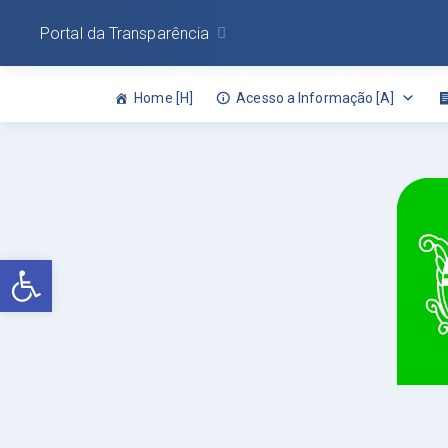
Portal da Transparência
Home [H]
Acesso a Informação [A]
Abrir a barra de ferramentas