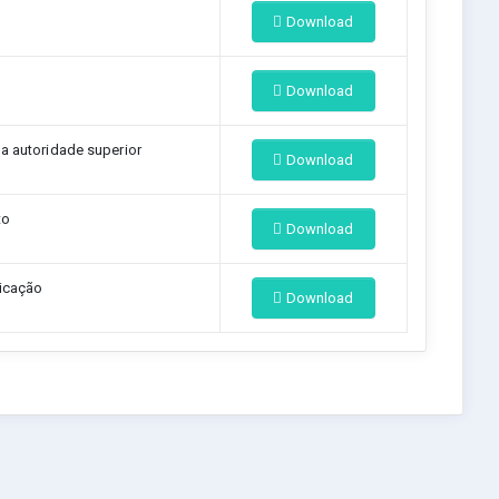
Download
o
Download
la autoridade superior
Download
to
Download
icação
Download