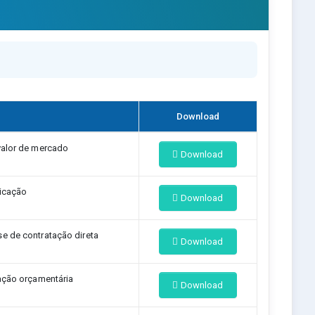
Download
alor de mercado
Download
icação
Download
 de contratação direta
Download
ação orçamentária
Download