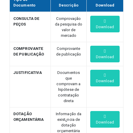
Documento
Descrição
Download
CONSULTA DE
Comprovação
PEÇOS
da pesquisa do
Download
valor de
mercado
COMPROVANTE
Comprovante
DE PUBLICAÇÃO
de publicação
Download
JUSTIFICATIVA
Documentos
que
Download
comprovam a
hipótese de
contratação
direta
DOTAÇÃO
Informação da
ORÇAMENTÁRIA
exist¿ncia de
Download
dotação
orçamentária