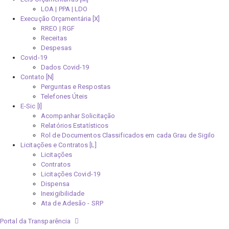
LOA | PPA | LDO
Execução Orçamentária [X]
RREO | RGF
Receitas
Despesas
Covid-19
Dados Covid-19
Contato [N]
Perguntas e Respostas
Telefones Úteis
E-Sic [I]
Acompanhar Solicitação
Relatórios Estatísticos
Rol de Documentos Classificados em cada Grau de Sigilo
Licitações e Contratos [L]
Licitações
Contratos
Licitações Covid-19
Dispensa
Inexigibilidade
Ata de Adesão - SRP
Portal da Transparência