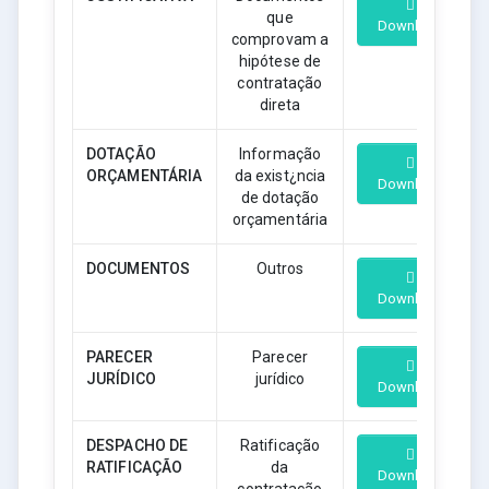
que
Download
comprovam a
hipótese de
contratação
direta
DOTAÇÃO
Informação
ORÇAMENTÁRIA
da exist¿ncia
Download
de dotação
orçamentária
DOCUMENTOS
Outros
Download
PARECER
Parecer
JURÍDICO
jurídico
Download
DESPACHO DE
Ratificação
RATIFICAÇÃO
da
Download