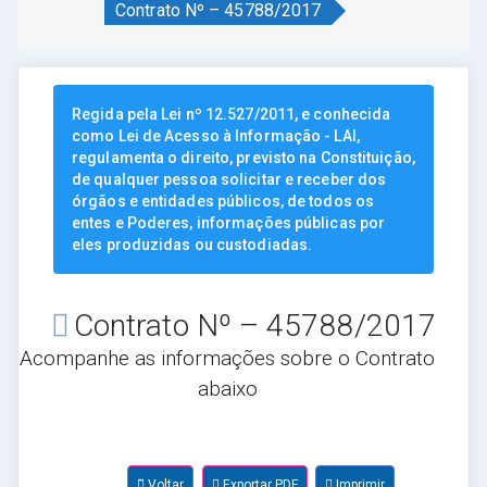
Contrato Nº – 45788/2017
Regida pela Lei nº 12.527/2011, e conhecida
como Lei de Acesso à Informação - LAI,
regulamenta o direito, previsto na Constituição,
de qualquer pessoa solicitar e receber dos
órgãos e entidades públicos, de todos os
entes e Poderes, informações públicas por
eles produzidas ou custodiadas.
Contrato Nº – 45788/2017
Acompanhe as informações sobre o Contrato
abaixo
Voltar
Exportar PDF
Imprimir