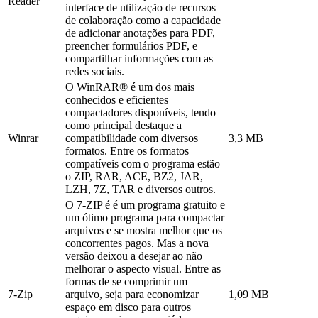
Reader
interface de utilização de recursos
de colaboração como a capacidade
de adicionar anotações para PDF,
preencher formulários PDF, e
compartilhar informações com as
redes sociais.
O WinRAR® é um dos mais
conhecidos e eficientes
compactadores disponíveis, tendo
como principal destaque a
Winrar
compatibilidade com diversos
3,3 MB
formatos. Entre os formatos
compatíveis com o programa estão
o ZIP, RAR, ACE, BZ2, JAR,
LZH, 7Z, TAR e diversos outros.
O 7-ZIP é é um programa gratuito e
um ótimo programa para compactar
arquivos e se mostra melhor que os
concorrentes pagos. Mas a nova
versão deixou a desejar ao não
melhorar o aspecto visual. Entre as
formas de se comprimir um
7-Zip
arquivo, seja para economizar
1,09 MB
espaço em disco para outros