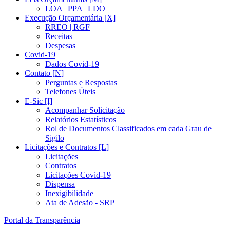
LOA | PPA | LDO
Execução Orçamentária [X]
RREO | RGF
Receitas
Despesas
Covid-19
Dados Covid-19
Contato [N]
Perguntas e Respostas
Telefones Úteis
E-Sic [I]
Acompanhar Solicitação
Relatórios Estatísticos
Rol de Documentos Classificados em cada Grau de
Sigilo
Licitações e Contratos [L]
Licitações
Contratos
Licitações Covid-19
Dispensa
Inexigibilidade
Ata de Adesão - SRP
Portal da Transparência