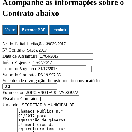
Acompanhe as informações sobre o
Contrato abaixo
Voltar
Exportar PDF
Imprimir
Nº do Edital Licitação
Nº Contrato
Data de Assiantura
Início Vigência
Término Vigência
Valor do Contrato
Veículos de divulgação do instrumento convocatório:
Fornecedor
Fiscal do Contrato
Unidade: