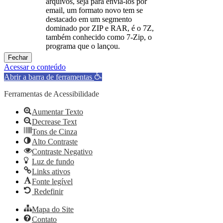
arquivos, seja para enviá-los por
email, um formato novo tem se
destacado em um segmento
dominado por ZIP e RAR, é o 7Z,
também conhecido como 7-Zip, o
programa que o lançou.
Fechar
Acessar o conteúdo
Abrir a barra de ferramentas
Ferramentas de Acessibilidade
Aumentar Texto
Decrease Text
Tons de Cinza
Alto Contraste
Contraste Negativo
Luz de fundo
Links ativos
Fonte legível
Redefinir
Mapa do Site
Contato