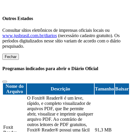
Outros Estados
Consultar sítios eletrônicos de imprensas oficiais locais ou
www.jusbrasil.com.br/diarios
(necessário cadastro gratuito). Os
períodos digitalizados nesse sítio variam de acordo com o diário
pesquisado.
Fechar
Programas indicados para abrir o Diário Oficial
Nome do
Descrição
Tamanho
Baixar
Arquivo
O Foxit® Reader® é um leve,
rápido, e completo visualizador de
arquivos PDF, que lhe permite
abrir, visualizar e imprimir qualquer
arquivo PDF. Ao contrário de
outros leitores de PDF gratuitos,
Foxit
Foxit® Reader® possui uma fácil
91,3 MB