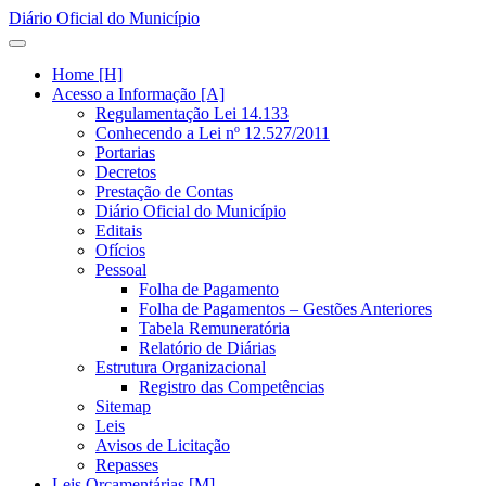
Diário Oficial do Município
Home [H]
Acesso a Informação [A]
Regulamentação Lei 14.133
Conhecendo a Lei nº 12.527/2011
Portarias
Decretos
Prestação de Contas
Diário Oficial do Município
Editais
Ofícios
Pessoal
Folha de Pagamento
Folha de Pagamentos – Gestões Anteriores
Tabela Remuneratória
Relatório de Diárias
Estrutura Organizacional
Registro das Competências
Sitemap
Leis
Avisos de Licitação
Repasses
Leis Orçamentárias [M]