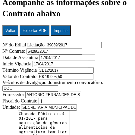
Acompanhe as informações sobre o
Contrato abaixo
Voltar
Exportar PDF
Imprimir
Nº do Edital Licitação
Nº Contrato
Data de Assiantura
Início Vigência
Término Vigência
Valor do Contrato
Veículos de divulgação do instrumento convocatório:
Fornecedor
Fiscal do Contrato
Unidade: