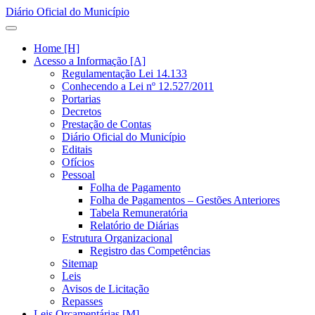
Diário Oficial do Município
Home [H]
Acesso a Informação [A]
Regulamentação Lei 14.133
Conhecendo a Lei nº 12.527/2011
Portarias
Decretos
Prestação de Contas
Diário Oficial do Município
Editais
Ofícios
Pessoal
Folha de Pagamento
Folha de Pagamentos – Gestões Anteriores
Tabela Remuneratória
Relatório de Diárias
Estrutura Organizacional
Registro das Competências
Sitemap
Leis
Avisos de Licitação
Repasses
Leis Orçamentárias [M]