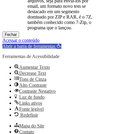
arquivos, seja para enviá-los por
email, um formato novo tem se
destacado em um segmento
dominado por ZIP e RAR, é o 7Z,
também conhecido como 7-Zip, o
programa que o lançou.
Fechar
Acessar o conteúdo
Abrir a barra de ferramentas
Ferramentas de Acessibilidade
Aumentar Texto
Decrease Text
Tons de Cinza
Alto Contraste
Contraste Negativo
Luz de fundo
Links ativos
Fonte legível
Redefinir
Mapa do Site
Contato