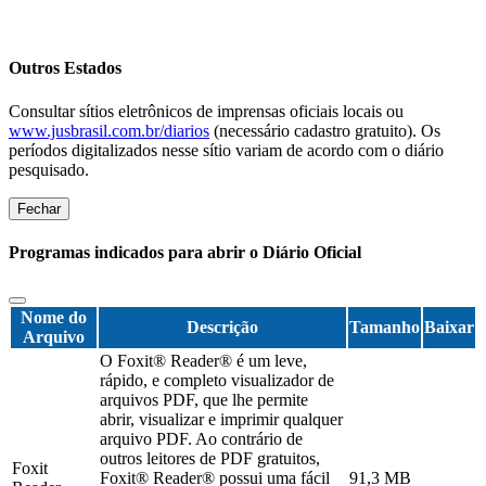
Outros Estados
Consultar sítios eletrônicos de imprensas oficiais locais ou
www.jusbrasil.com.br/diarios
(necessário cadastro gratuito). Os
períodos digitalizados nesse sítio variam de acordo com o diário
pesquisado.
Fechar
Programas indicados para abrir o Diário Oficial
Nome do
Descrição
Tamanho
Baixar
Arquivo
O Foxit® Reader® é um leve,
rápido, e completo visualizador de
arquivos PDF, que lhe permite
abrir, visualizar e imprimir qualquer
arquivo PDF. Ao contrário de
outros leitores de PDF gratuitos,
Foxit
Foxit® Reader® possui uma fácil
91,3 MB