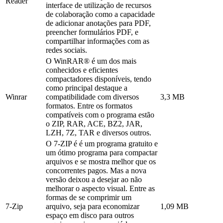
Reader
interface de utilização de recursos
de colaboração como a capacidade
de adicionar anotações para PDF,
preencher formulários PDF, e
compartilhar informações com as
redes sociais.
O WinRAR® é um dos mais
conhecidos e eficientes
compactadores disponíveis, tendo
como principal destaque a
Winrar
compatibilidade com diversos
3,3 MB
formatos. Entre os formatos
compatíveis com o programa estão
o ZIP, RAR, ACE, BZ2, JAR,
LZH, 7Z, TAR e diversos outros.
O 7-ZIP é é um programa gratuito e
um ótimo programa para compactar
arquivos e se mostra melhor que os
concorrentes pagos. Mas a nova
versão deixou a desejar ao não
melhorar o aspecto visual. Entre as
formas de se comprimir um
7-Zip
arquivo, seja para economizar
1,09 MB
espaço em disco para outros