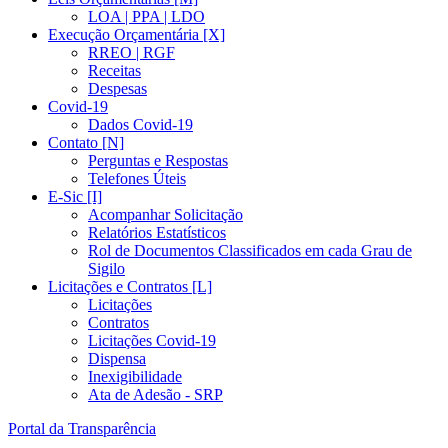
LOA | PPA | LDO
Execução Orçamentária [X]
RREO | RGF
Receitas
Despesas
Covid-19
Dados Covid-19
Contato [N]
Perguntas e Respostas
Telefones Úteis
E-Sic [I]
Acompanhar Solicitação
Relatórios Estatísticos
Rol de Documentos Classificados em cada Grau de
Sigilo
Licitações e Contratos [L]
Licitações
Contratos
Licitações Covid-19
Dispensa
Inexigibilidade
Ata de Adesão - SRP
Portal da Transparência