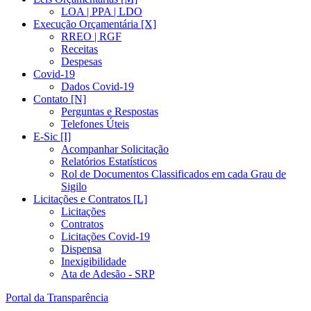
LOA | PPA | LDO
Execução Orçamentária [X]
RREO | RGF
Receitas
Despesas
Covid-19
Dados Covid-19
Contato [N]
Perguntas e Respostas
Telefones Úteis
E-Sic [I]
Acompanhar Solicitação
Relatórios Estatísticos
Rol de Documentos Classificados em cada Grau de
Sigilo
Licitações e Contratos [L]
Licitações
Contratos
Licitações Covid-19
Dispensa
Inexigibilidade
Ata de Adesão - SRP
Portal da Transparência