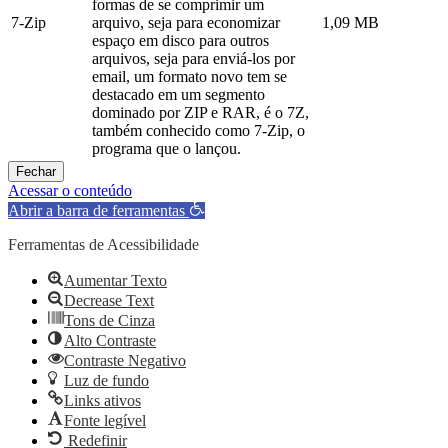
formas de se comprimir um
7-Zip
arquivo, seja para economizar
1,09 MB
espaço em disco para outros
arquivos, seja para enviá-los por
email, um formato novo tem se
destacado em um segmento
dominado por ZIP e RAR, é o 7Z,
também conhecido como 7-Zip, o
programa que o lançou.
Fechar
Acessar o conteúdo
Abrir a barra de ferramentas
Ferramentas de Acessibilidade
Aumentar Texto
Decrease Text
Tons de Cinza
Alto Contraste
Contraste Negativo
Luz de fundo
Links ativos
Fonte legível
Redefinir