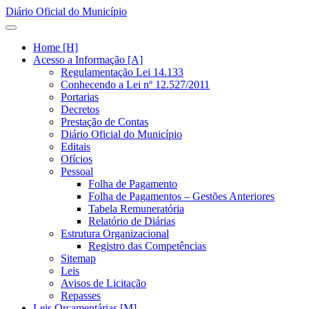
Diário Oficial do Município
Home [H]
Acesso a Informação [A]
Regulamentação Lei 14.133
Conhecendo a Lei nº 12.527/2011
Portarias
Decretos
Prestação de Contas
Diário Oficial do Município
Editais
Ofícios
Pessoal
Folha de Pagamento
Folha de Pagamentos – Gestões Anteriores
Tabela Remuneratória
Relatório de Diárias
Estrutura Organizacional
Registro das Competências
Sitemap
Leis
Avisos de Licitação
Repasses
Leis Orçamentárias [M]