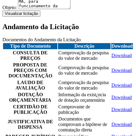
Objeto:
Visualizar licitação
Andamento da Licitação
Documentos do Andamento da Licitação
Tipo de Documento
Descrição
Download
CONSULTA DE
Comprovação da pesquisa
Download
PREÇOS
do valor de mercado
PROPOSTA DE
Comprovação da pesquisa
PREÇOS COM
Download
do valor de mercado
DOCUMENTAÇÃO
LAUDO DE
Comprovação da pesquisa
Download
AVALIAÇÃO
do valor de mercado
DOTAÇÃO
Informação da exist¿ncia
Download
ORÇAMENTÁRIA
de dotação orçamentária
CERTIDÃO DE
Comprovante de
Download
PUBLICAÇÃO
publicação
Documentos que
JUSTIFICATIVA DE
comprovam a hipótese de
Download
DISPENSA
contratação direta