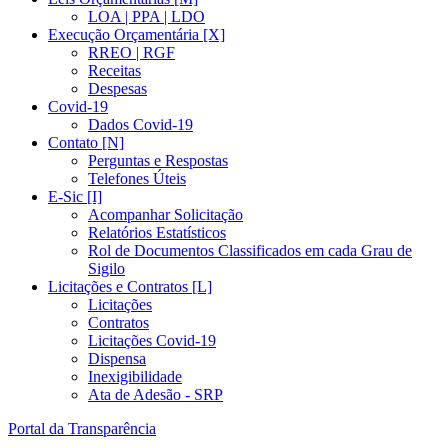
LOA | PPA | LDO
Execução Orçamentária [X]
RREO | RGF
Receitas
Despesas
Covid-19
Dados Covid-19
Contato [N]
Perguntas e Respostas
Telefones Úteis
E-Sic [I]
Acompanhar Solicitação
Relatórios Estatísticos
Rol de Documentos Classificados em cada Grau de
Sigilo
Licitações e Contratos [L]
Licitações
Contratos
Licitações Covid-19
Dispensa
Inexigibilidade
Ata de Adesão - SRP
Portal da Transparência