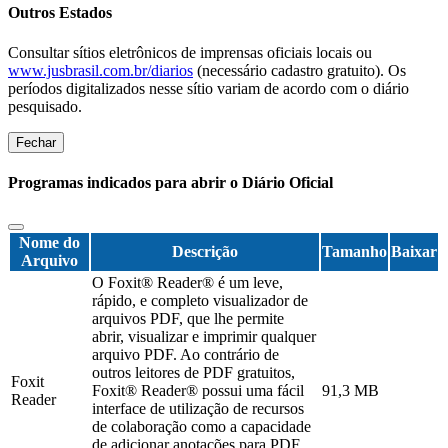
Outros Estados
Consultar sítios eletrônicos de imprensas oficiais locais ou
www.jusbrasil.com.br/diarios
(necessário cadastro gratuito). Os
períodos digitalizados nesse sítio variam de acordo com o diário
pesquisado.
Fechar
Programas indicados para abrir o Diário Oficial
Nome do
Descrição
Tamanho
Baixar
Arquivo
O Foxit® Reader® é um leve,
rápido, e completo visualizador de
arquivos PDF, que lhe permite
abrir, visualizar e imprimir qualquer
arquivo PDF. Ao contrário de
outros leitores de PDF gratuitos,
Foxit
Foxit® Reader® possui uma fácil
91,3 MB
Reader
interface de utilização de recursos
de colaboração como a capacidade
de adicionar anotações para PDF,