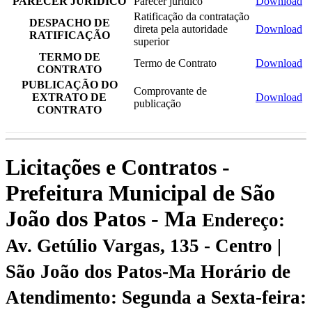
PARECER JURÍDICO
Parecer jurídico
Download
Ratificação da contratação
DESPACHO DE
direta pela autoridade
Download
RATIFICAÇÃO
superior
TERMO DE
Termo de Contrato
Download
CONTRATO
PUBLICAÇÃO DO
Comprovante de
EXTRATO DE
Download
publicação
CONTRATO
Licitações e Contratos -
Prefeitura Municipal de São
João dos Patos - Ma
Endereço:
Av. Getúlio Vargas, 135 - Centro |
São João dos Patos-Ma
Horário de
Atendimento: Segunda a Sexta-feira: