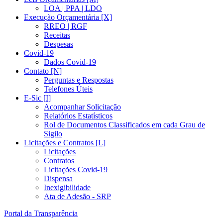
LOA | PPA | LDO
Execução Orçamentária [X]
RREO | RGF
Receitas
Despesas
Covid-19
Dados Covid-19
Contato [N]
Perguntas e Respostas
Telefones Úteis
E-Sic [I]
Acompanhar Solicitação
Relatórios Estatísticos
Rol de Documentos Classificados em cada Grau de
Sigilo
Licitações e Contratos [L]
Licitações
Contratos
Licitações Covid-19
Dispensa
Inexigibilidade
Ata de Adesão - SRP
Portal da Transparência