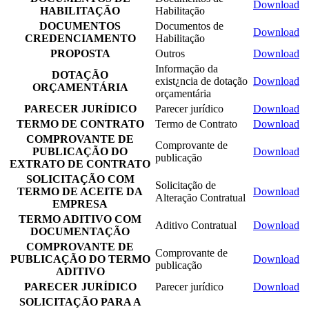
Download
HABILITAÇÃO
Habilitação
DOCUMENTOS
Documentos de
Download
CREDENCIAMENTO
Habilitação
PROPOSTA
Outros
Download
Informação da
DOTAÇÃO
exist¿ncia de dotação
Download
ORÇAMENTÁRIA
orçamentária
PARECER JURÍDICO
Parecer jurídico
Download
TERMO DE CONTRATO
Termo de Contrato
Download
COMPROVANTE DE
Comprovante de
PUBLICAÇÃO DO
Download
publicação
EXTRATO DE CONTRATO
SOLICITAÇÃO COM
Solicitação de
TERMO DE ACEITE DA
Download
Alteração Contratual
EMPRESA
TERMO ADITIVO COM
Aditivo Contratual
Download
DOCUMENTAÇÃO
COMPROVANTE DE
Comprovante de
PUBLICAÇÃO DO TERMO
Download
publicação
ADITIVO
PARECER JURÍDICO
Parecer jurídico
Download
SOLICITAÇÃO PARA A