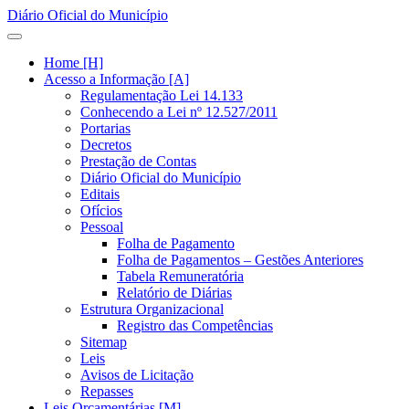
Diário Oficial do Município
Home [H]
Acesso a Informação [A]
Regulamentação Lei 14.133
Conhecendo a Lei nº 12.527/2011
Portarias
Decretos
Prestação de Contas
Diário Oficial do Município
Editais
Ofícios
Pessoal
Folha de Pagamento
Folha de Pagamentos – Gestões Anteriores
Tabela Remuneratória
Relatório de Diárias
Estrutura Organizacional
Registro das Competências
Sitemap
Leis
Avisos de Licitação
Repasses
Leis Orçamentárias [M]