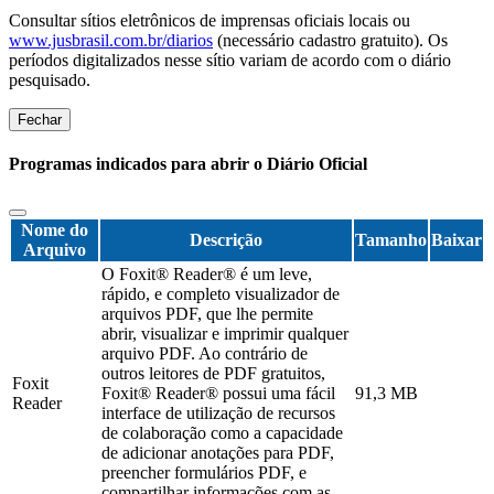
Consultar sítios eletrônicos de imprensas oficiais locais ou
www.jusbrasil.com.br/diarios
(necessário cadastro gratuito). Os
períodos digitalizados nesse sítio variam de acordo com o diário
pesquisado.
Fechar
Programas indicados para abrir o Diário Oficial
Nome do
Descrição
Tamanho
Baixar
Arquivo
O Foxit® Reader® é um leve,
rápido, e completo visualizador de
arquivos PDF, que lhe permite
abrir, visualizar e imprimir qualquer
arquivo PDF. Ao contrário de
outros leitores de PDF gratuitos,
Foxit
Foxit® Reader® possui uma fácil
91,3 MB
Reader
interface de utilização de recursos
de colaboração como a capacidade
de adicionar anotações para PDF,
preencher formulários PDF, e
compartilhar informações com as