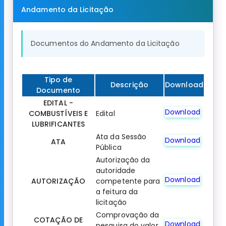
Andamento da Licitação
Documentos do Andamento da Licitação
Tipo de
Descrição
Download
Documento
EDITAL -
Download
COMBUSTÍVEIS E
Edital
LUBRIFICANTES
Ata da Sessão
Download
ATA
Pública
Autorização da
autoridade
Download
AUTORIZAÇÃO
competente para
a feitura da
licitação
Comprovação da
COTAÇÃO DE
Download
pesquisa do valor