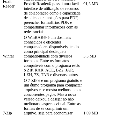
Foxit
Foxit® Reader® possui uma fácil
91,3 MB
Reader
interface de utilização de recursos
de colaboração como a capacidade
de adicionar anotações para PDF,
preencher formulários PDF, e
compartilhar informações com as
redes sociais.
O WinRAR® é um dos mais
conhecidos e eficientes
compactadores disponíveis, tendo
como principal destaque a
Winrar
compatibilidade com diversos
3,3 MB
formatos. Entre os formatos
compatíveis com o programa estão
o ZIP, RAR, ACE, BZ2, JAR,
LZH, 7Z, TAR e diversos outros.
O 7-ZIP é é um programa gratuito e
um ótimo programa para compactar
arquivos e se mostra melhor que os
concorrentes pagos. Mas a nova
versão deixou a desejar ao não
melhorar o aspecto visual. Entre as
formas de se comprimir um
7-Zip
arquivo, seja para economizar
1,09 MB