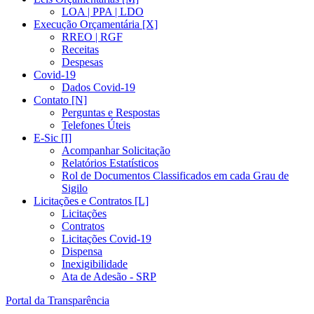
LOA | PPA | LDO
Execução Orçamentária [X]
RREO | RGF
Receitas
Despesas
Covid-19
Dados Covid-19
Contato [N]
Perguntas e Respostas
Telefones Úteis
E-Sic [I]
Acompanhar Solicitação
Relatórios Estatísticos
Rol de Documentos Classificados em cada Grau de
Sigilo
Licitações e Contratos [L]
Licitações
Contratos
Licitações Covid-19
Dispensa
Inexigibilidade
Ata de Adesão - SRP
Portal da Transparência