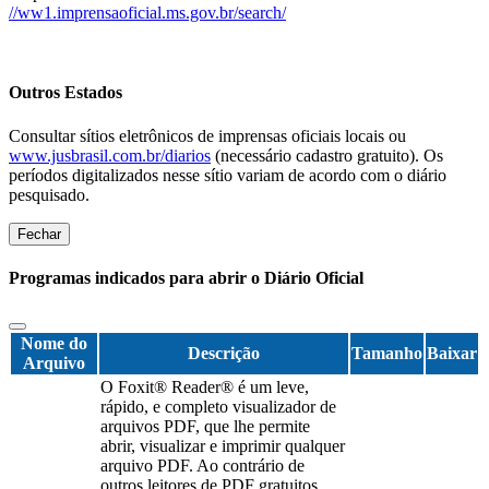
//ww1.imprensaoficial.ms.gov.br/search/
Outros Estados
Consultar sítios eletrônicos de imprensas oficiais locais ou
www.jusbrasil.com.br/diarios
(necessário cadastro gratuito). Os
períodos digitalizados nesse sítio variam de acordo com o diário
pesquisado.
Fechar
Programas indicados para abrir o Diário Oficial
Nome do
Descrição
Tamanho
Baixar
Arquivo
O Foxit® Reader® é um leve,
rápido, e completo visualizador de
arquivos PDF, que lhe permite
abrir, visualizar e imprimir qualquer
arquivo PDF. Ao contrário de
outros leitores de PDF gratuitos,