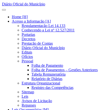
Diário Oficial do Município
Home [H]
Acesso a Informação [A]
Regulamentação Lei 14.133
Conhecendo a Lei nº 12.527/2011
Portarias
Decretos
Prestação de Contas
Diário Oficial do Município
Editais
Ofícios
Pessoal
Folha de Pagamento
Folha de Pagamentos – Gestões Anteriores
Tabela Remuneratória
Relatório de Diárias
Estrutura Organizacional
Registro das Competências
Sitemap
Leis
Avisos de Licitação
Repasses
Leis Orçamentárias [M]