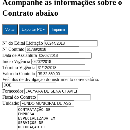
Acompanhe as informações sobre o
Contrato abaixo
Voltar
Exportar PDF
Imprimir
Nº do Edital Licitação
Nº Contrato
Data de Assiantura
Início Vigência
Término Vigência
Valor do Contrato
Veículos de divulgação do instrumento convocatório:
Fornecedor
Fiscal do Contrato
Unidade: