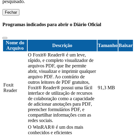
pesquisado.
Fechar
Programas indicados para abrir o Diário Oficial
Nome do
Descrição
Tamanho
Baixar
Arquivo
O Foxit® Reader® é um leve,
rápido, e completo visualizador de
arquivos PDF, que lhe permite
abrir, visualizar e imprimir qualquer
arquivo PDF. Ao contrário de
outros leitores de PDF gratuitos,
Foxit
Foxit® Reader® possui uma fácil
91,3 MB
Reader
interface de utilização de recursos
de colaboração como a capacidade
de adicionar anotações para PDF,
preencher formulários PDF, e
compartilhar informações com as
redes sociais.
O WinRAR® é um dos mais
conhecidos e eficientes