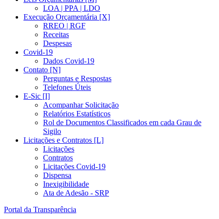
LOA | PPA | LDO
Execução Orçamentária [X]
RREO | RGF
Receitas
Despesas
Covid-19
Dados Covid-19
Contato [N]
Perguntas e Respostas
Telefones Úteis
E-Sic [I]
Acompanhar Solicitação
Relatórios Estatísticos
Rol de Documentos Classificados em cada Grau de
Sigilo
Licitações e Contratos [L]
Licitações
Contratos
Licitações Covid-19
Dispensa
Inexigibilidade
Ata de Adesão - SRP
Portal da Transparência