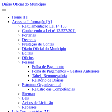
Diário Oficial do Município
Home [H]
Acesso a Informação [A]
Regulamentação Lei 14.133
Conhecendo a Lei nº 12.527/2011
Portarias
Decretos
Prestação de Contas
Diário Oficial do Município
Editais
Ofícios
Pessoal
Folha de Pagamento
Folha de Pagamentos – Gestões Anteriores
Tabela Remuneratória
Relatório de Diárias
Estrutura Organizacional
Registro das Competências
Sitemap
Leis
Avisos de Licitação
Repasses
Leis Orçamentárias [M]