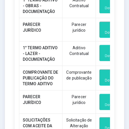
- OBRAS -
Contratual
Download
DOCUMENTAÇÃO
PARECER
Parecer
JURÍDICO
jurídico
Download
1° TERMO ADITIVO
Aditivo
- LAZER -
Contratual
Download
DOCUMENTAÇÃO
COMPROVANTE DE
Comprovante
PUBLICAÇÃO DO
de publicação
Download
TERMO ADITIVO
PARECER
Parecer
JURÍDICO
jurídico
Download
SOLICITAÇÕES
Solicitação de
COM ACEITE DA
Alteração
Download