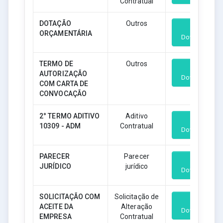
Contratual
DOTAÇÃO
Outros
ORÇAMENTÁRIA
Download
TERMO DE
Outros
AUTORIZAÇÃO
Download
COM CARTA DE
CONVOCAÇÃO
2° TERMO ADITIVO
Aditivo
10309 - ADM
Contratual
Download
PARECER
Parecer
JURÍDICO
jurídico
Download
SOLICITAÇÃO COM
Solicitação de
ACEITE DA
Alteração
Download
EMPRESA
Contratual