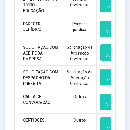
10310 -
Contratual
Download
EDUCAÇÃO
PARECER
Parecer
JURÍDICO
jurídico
Download
SOLICITAÇÃO COM
Solicitação de
ACEITE DA
Alteração
Download
EMPRESA
Contratual
SOLICITAÇÃO COM
Solicitação de
DESPACHO DA
Alteração
Download
PREFEITA
Contratual
CARTA DE
Outros
CONVOCAÇÃO
Download
CERTIDÕES
Outros
Download