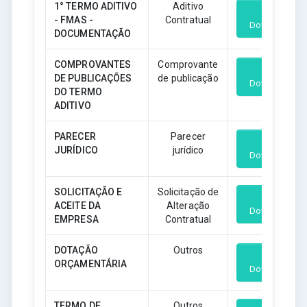
1° TERMO ADITIVO
Aditivo
- FMAS -
Contratual
Download
DOCUMENTAÇÃO
COMPROVANTES
Comprovante
DE PUBLICAÇÕES
de publicação
Download
DO TERMO
ADITIVO
PARECER
Parecer
JURÍDICO
jurídico
Download
SOLICITAÇÃO E
Solicitação de
ACEITE DA
Alteração
Download
EMPRESA
Contratual
DOTAÇÃO
Outros
ORÇAMENTÁRIA
Download
TERMO DE
Outros