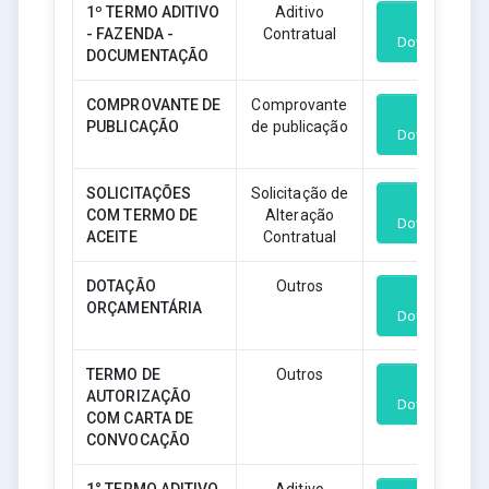
1º TERMO ADITIVO
Aditivo
- FAZENDA -
Contratual
Download
DOCUMENTAÇÃO
COMPROVANTE DE
Comprovante
PUBLICAÇÃO
de publicação
Download
SOLICITAÇÕES
Solicitação de
COM TERMO DE
Alteração
Download
ACEITE
Contratual
DOTAÇÃO
Outros
ORÇAMENTÁRIA
Download
TERMO DE
Outros
AUTORIZAÇÃO
Download
COM CARTA DE
CONVOCAÇÃO
1° TERMO ADITIVO
Aditivo