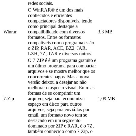
redes sociais.
O WinRAR® é um dos mais
conhecidos e eficientes
compactadores disponíveis, tendo
como principal destaque a
Winrar
compatibilidade com diversos
3,3 MB
formatos. Entre os formatos
compatíveis com o programa estão
o ZIP, RAR, ACE, BZ2, JAR,
LZH, 7Z, TAR e diversos outros.
O 7-ZIP é é um programa gratuito e
um ótimo programa para compactar
arquivos e se mostra melhor que os
concorrentes pagos. Mas a nova
versão deixou a desejar ao não
melhorar o aspecto visual. Entre as
formas de se comprimir um
7-Zip
arquivo, seja para economizar
1,09 MB
espaço em disco para outros
arquivos, seja para enviá-los por
email, um formato novo tem se
destacado em um segmento
dominado por ZIP e RAR, é o 7Z,
também conhecido como 7-Zip, o