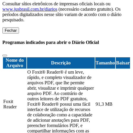
Consultar sítios eletrônicos de imprensas oficiais locais ou
www.jusbrasil.com.br/diarios
(necessário cadastro gratuito). Os
períodos digitalizados nesse sítio variam de acordo com o diário
pesquisado.
Fechar
Programas indicados para abrir o Diário Oficial
Nome do
Descrição
Tamanho
Baixar
Arquivo
O Foxit® Reader® é um leve,
rápido, e completo visualizador de
arquivos PDF, que lhe permite
abrir, visualizar e imprimir qualquer
arquivo PDF. Ao contrário de
outros leitores de PDF gratuitos,
Foxit
Foxit® Reader® possui uma fácil
91,3 MB
Reader
interface de utilização de recursos
de colaboração como a capacidade
de adicionar anotações para PDF,
preencher formulários PDF, e
compartilhar informações com as