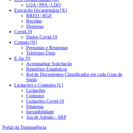
LOA | PPA | LDO
Execução Orçamentária [X]
RREO | RGF
Receitas
Despesas
Covid-19
Dados Covid-19
Contato [N]
Perguntas e Respostas
Telefones Úteis
E-Sic [I]
Acompanhar Solicitação
Relatórios Estatísticos
Rol de Documentos Classificados em cada Grau de
Sigilo
Licitações e Contratos [L]
Licitações
Contratos
Licitações Covid-19
Dispensa
Inexigibilidade
Ata de Adesão - SRP
Portal da Transparência