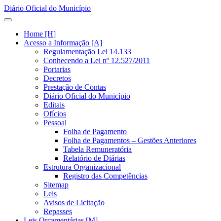
Diário Oficial do Município
Home [H]
Acesso a Informação [A]
Regulamentação Lei 14.133
Conhecendo a Lei nº 12.527/2011
Portarias
Decretos
Prestação de Contas
Diário Oficial do Município
Editais
Ofícios
Pessoal
Folha de Pagamento
Folha de Pagamentos – Gestões Anteriores
Tabela Remuneratória
Relatório de Diárias
Estrutura Organizacional
Registro das Competências
Sitemap
Leis
Avisos de Licitação
Repasses
Leis Orçamentárias [M]