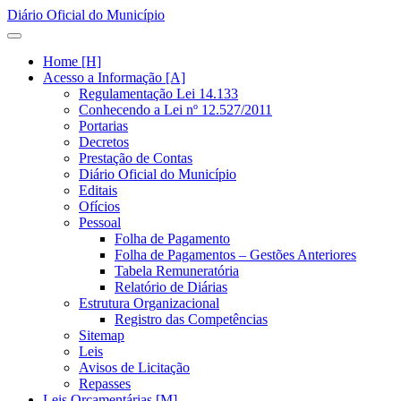
Diário Oficial do Município
Home [H]
Acesso a Informação [A]
Regulamentação Lei 14.133
Conhecendo a Lei nº 12.527/2011
Portarias
Decretos
Prestação de Contas
Diário Oficial do Município
Editais
Ofícios
Pessoal
Folha de Pagamento
Folha de Pagamentos – Gestões Anteriores
Tabela Remuneratória
Relatório de Diárias
Estrutura Organizacional
Registro das Competências
Sitemap
Leis
Avisos de Licitação
Repasses
Leis Orçamentárias [M]