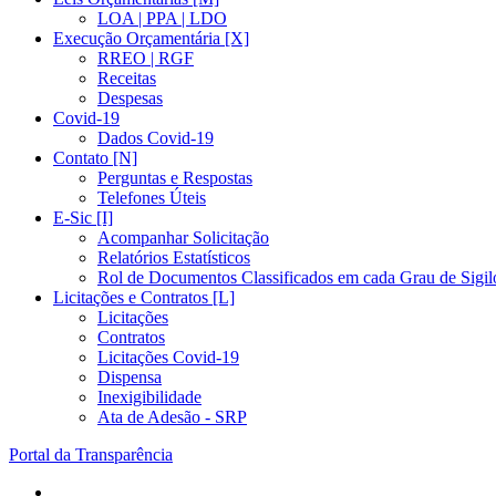
LOA | PPA | LDO
Execução Orçamentária [X]
RREO | RGF
Receitas
Despesas
Covid-19
Dados Covid-19
Contato [N]
Perguntas e Respostas
Telefones Úteis
E-Sic [I]
Acompanhar Solicitação
Relatórios Estatísticos
Rol de Documentos Classificados em cada Grau de Sigil
Licitações e Contratos [L]
Licitações
Contratos
Licitações Covid-19
Dispensa
Inexigibilidade
Ata de Adesão - SRP
Portal da Transparência