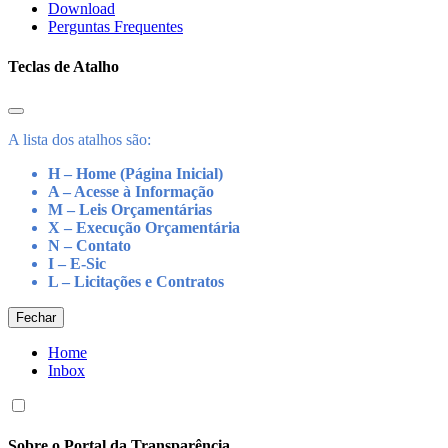
Download
Perguntas Frequentes
Teclas de Atalho
A lista dos atalhos são:
H – Home (Página Inicial)
A – Acesse à Informação
M – Leis Orçamentárias
X – Execução Orçamentária
N – Contato
I – E-Sic
L – Licitações e Contratos
Fechar
Home
Inbox
Sobre o Portal da Transparência