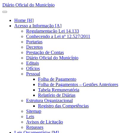
Diário Oficial do Município
Home [H]
Acesso a Informação [A]
Regulamentação Lei 14.133
Conhecendo a Lei nº 12.527/2011
Portarias
Decretos
Prestação de Contas
Diário Oficial do Município
Editais
Ofícios
Pessoal
Folha de Pagamento
Folha de Pagamentos – Gestões Anteriores
Tabela Remuneratória
Relatório de Diárias
Estrutura Organizacional
Registro das Competências
Sitemap
Leis
Avisos de Licitação
Repasses
Leis Orçamentárias [M]