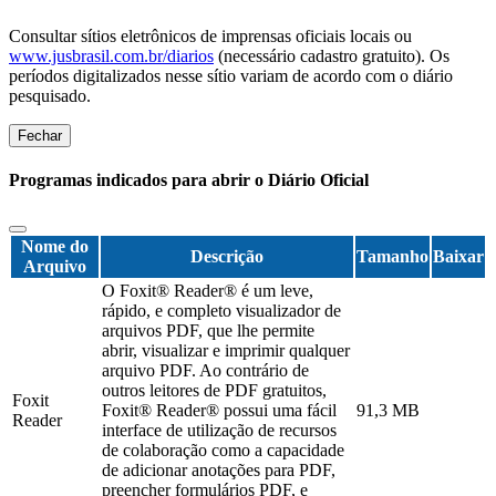
Consultar sítios eletrônicos de imprensas oficiais locais ou
www.jusbrasil.com.br/diarios
(necessário cadastro gratuito). Os
períodos digitalizados nesse sítio variam de acordo com o diário
pesquisado.
Fechar
Programas indicados para abrir o Diário Oficial
Nome do
Descrição
Tamanho
Baixar
Arquivo
O Foxit® Reader® é um leve,
rápido, e completo visualizador de
arquivos PDF, que lhe permite
abrir, visualizar e imprimir qualquer
arquivo PDF. Ao contrário de
outros leitores de PDF gratuitos,
Foxit
Foxit® Reader® possui uma fácil
91,3 MB
Reader
interface de utilização de recursos
de colaboração como a capacidade
de adicionar anotações para PDF,
preencher formulários PDF, e