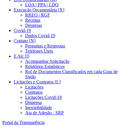
LOA | PPA | LDO
Execução Orçamentária [X]
RREO | RGF
Receitas
Despesas
Covid-19
Dados Covid-19
Contato [N]
Perguntas e Respostas
Telefones Úteis
E-Sic [I]
Acompanhar Solicitação
Relatórios Estatísticos
Rol de Documentos Classificados em cada Grau de
Sigilo
Licitações e Contratos [L]
Licitações
Contratos
Licitações Covid-19
Dispensa
Inexigibilidade
Ata de Adesão - SRP
Portal da Transparência