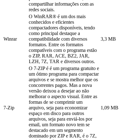
compartilhar informações com as
redes sociais.
O WinRAR® é um dos mais
conhecidos e eficientes
compactadores disponíveis, tendo
como principal destaque a
Winrar
compatibilidade com diversos
3,3 MB
formatos. Entre os formatos
compatíveis com o programa estão
o ZIP, RAR, ACE, BZ2, JAR,
LZH, 7Z, TAR e diversos outros.
O 7-ZIP é é um programa gratuito e
um ótimo programa para compactar
arquivos e se mostra melhor que os
concorrentes pagos. Mas a nova
versão deixou a desejar ao não
melhorar o aspecto visual. Entre as
formas de se comprimir um
7-Zip
arquivo, seja para economizar
1,09 MB
espaço em disco para outros
arquivos, seja para enviá-los por
email, um formato novo tem se
destacado em um segmento
dominado por ZIP e RAR, é o 7Z,