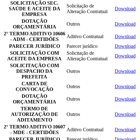
SOLICITAÇÃO SEC.
Solicitação de
SAÚDE E ACEITE DA
Download
Alteração Contratual
EMPRESA
DOTAÇÃO
Outros
Download
ORÇAMENTÁRIA
2° TERMO ADITIVO 10606
Aditivo Contratual
Download
- ADM - CERTIDÕES
PARECER JURÍDICO
Parecer jurídico
Download
SOLICITAÇÃO COM
Solicitação de
Download
ACEITE DA EMPRESA
Alteração Contratual
SOLICITAÇÃO COM
DESPACHO DA
Outros
Download
PREFEITA
CARTA DE
Outros
Download
CONVOCAÇÃO
DOTAÇÃO
Outros
Download
ORÇAMENTÁRIA
TERMO DE
AUTORIZAÇÃO DE
Outros
Download
ADITAMENTO
2° TERMO ADITIVO 10607
Aditivo Contratual
Download
- MDE - CERTIDÕES
PARECER JURÍDICO
Parecer jurídico
Download