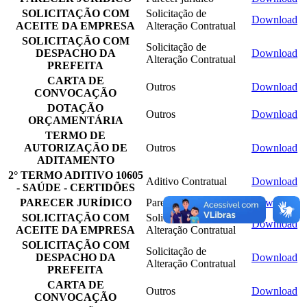
SOLICITAÇÃO COM
Solicitação de
Download
ACEITE DA EMPRESA
Alteração Contratual
SOLICITAÇÃO COM
Solicitação de
DESPACHO DA
Download
Alteração Contratual
PREFEITA
CARTA DE
Outros
Download
CONVOCAÇÃO
DOTAÇÃO
Outros
Download
ORÇAMENTÁRIA
TERMO DE
AUTORIZAÇÃO DE
Outros
Download
ADITAMENTO
2° TERMO ADITIVO 10605
Aditivo Contratual
Download
- SAÚDE - CERTIDÕES
PARECER JURÍDICO
Parecer jurídico
Download
SOLICITAÇÃO COM
Solicitação de
Download
ACEITE DA EMPRESA
Alteração Contratual
SOLICITAÇÃO COM
Solicitação de
DESPACHO DA
Download
Alteração Contratual
PREFEITA
CARTA DE
Outros
Download
CONVOCAÇÃO