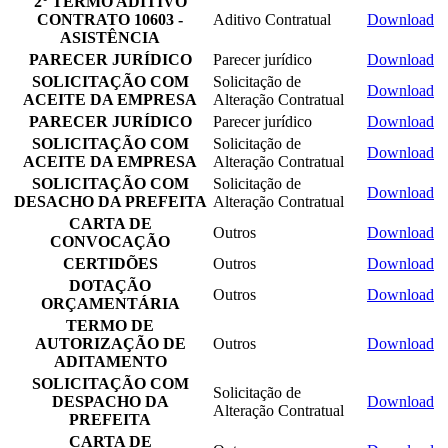
2° TERMO ADITIVO
CONTRATO 10603 -
Aditivo Contratual
Download
ASISTÊNCIA
PARECER JURÍDICO
Parecer jurídico
Download
SOLICITAÇÃO COM
Solicitação de
Download
ACEITE DA EMPRESA
Alteração Contratual
PARECER JURÍDICO
Parecer jurídico
Download
SOLICITAÇÃO COM
Solicitação de
Download
ACEITE DA EMPRESA
Alteração Contratual
SOLICITAÇÃO COM
Solicitação de
Download
DESACHO DA PREFEITA
Alteração Contratual
CARTA DE
Outros
Download
CONVOCAÇÃO
CERTIDÕES
Outros
Download
DOTAÇÃO
Outros
Download
ORÇAMENTÁRIA
TERMO DE
AUTORIZAÇÃO DE
Outros
Download
ADITAMENTO
SOLICITAÇÃO COM
Solicitação de
DESPACHO DA
Download
Alteração Contratual
PREFEITA
CARTA DE