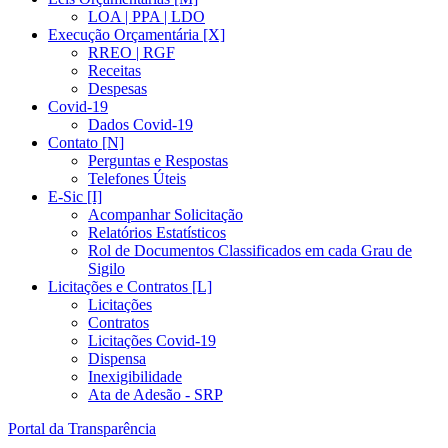
LOA | PPA | LDO
Execução Orçamentária [X]
RREO | RGF
Receitas
Despesas
Covid-19
Dados Covid-19
Contato [N]
Perguntas e Respostas
Telefones Úteis
E-Sic [I]
Acompanhar Solicitação
Relatórios Estatísticos
Rol de Documentos Classificados em cada Grau de
Sigilo
Licitações e Contratos [L]
Licitações
Contratos
Licitações Covid-19
Dispensa
Inexigibilidade
Ata de Adesão - SRP
Portal da Transparência