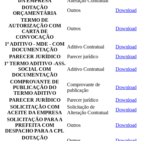
DA EMPRESA
Alteração Contratual
DOTAÇÃO
Outros
Download
ORÇAMENTÁRIA
TERMO DE
AUTORIZAÇÃO COM
Outros
Download
CARTA DE
CONVOCAÇÃO
1º ADITIVO - MDE - COM
Aditivo Contratual
Download
DOCUMENTAÇÃO
PARECER JURÍDICO
Parecer jurídico
Download
1º TERMO ADITIVO -ASS.
SOCIAL COM
Aditivo Contratual
Download
DOCUMENTAÇÃO
COMPROVANTE DE
Comprovante de
PUBLICAÇÃO DO
Download
publicação
TERMO ADITIVO
PARECER JURÍDICO
Parecer jurídico
Download
SOLICITAÇÃO COM
Solicitação de
Download
ACEITE DA EMPRESA
Alteração Contratual
SOLICITAÇÃO PARA A
PREFEITA COM
Outros
Download
DESPACHO PARA A CPL
DOTAÇÃO
Outros
Download