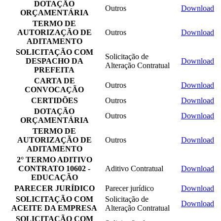
DOTAÇÃO
Outros
Download
ORÇAMENTÁRIA
TERMO DE
AUTORIZAÇÃO DE
Outros
Download
ADITAMENTO
SOLICITAÇÃO COM
Solicitação de
DESPACHO DA
Download
Alteração Contratual
PREFEITA
CARTA DE
Outros
Download
CONVOCAÇÃO
CERTIDÕES
Outros
Download
DOTAÇÃO
Outros
Download
ORÇAMENTÁRIA
TERMO DE
AUTORIZAÇÃO DE
Outros
Download
ADITAMENTO
2° TERMO ADITIVO
CONTRATO 10602 -
Aditivo Contratual
Download
EDUCAÇÃO
PARECER JURÍDICO
Parecer jurídico
Download
SOLICITAÇÃO COM
Solicitação de
Download
ACEITE DA EMPRESA
Alteração Contratual
SOLICITAÇÃO COM