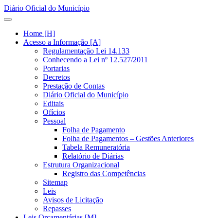
Diário Oficial do Município
Home [H]
Acesso a Informação [A]
Regulamentação Lei 14.133
Conhecendo a Lei nº 12.527/2011
Portarias
Decretos
Prestação de Contas
Diário Oficial do Município
Editais
Ofícios
Pessoal
Folha de Pagamento
Folha de Pagamentos – Gestões Anteriores
Tabela Remuneratória
Relatório de Diárias
Estrutura Organizacional
Registro das Competências
Sitemap
Leis
Avisos de Licitação
Repasses
Leis Orçamentárias [M]