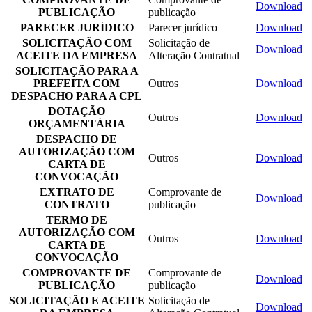
Download
PUBLICAÇÃO
publicação
PARECER JURÍDICO
Parecer jurídico
Download
SOLICITAÇÃO COM
Solicitação de
Download
ACEITE DA EMPRESA
Alteração Contratual
SOLICITAÇÃO PARA A
PREFEITA COM
Outros
Download
DESPACHO PARA A CPL
DOTAÇÃO
Outros
Download
ORÇAMENTÁRIA
DESPACHO DE
AUTORIZAÇÃO COM
Outros
Download
CARTA DE
CONVOCAÇÃO
EXTRATO DE
Comprovante de
Download
CONTRATO
publicação
TERMO DE
AUTORIZAÇÃO COM
Outros
Download
CARTA DE
CONVOCAÇÃO
COMPROVANTE DE
Comprovante de
Download
PUBLICAÇÃO
publicação
SOLICITAÇÃO E ACEITE
Solicitação de
Download