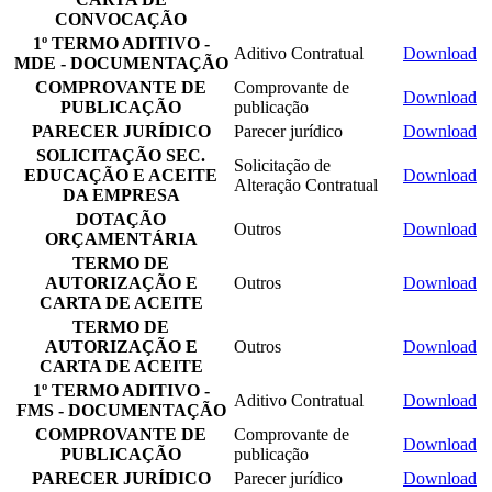
CONVOCAÇÃO
1º TERMO ADITIVO -
Aditivo Contratual
Download
MDE - DOCUMENTAÇÃO
COMPROVANTE DE
Comprovante de
Download
PUBLICAÇÃO
publicação
PARECER JURÍDICO
Parecer jurídico
Download
SOLICITAÇÃO SEC.
Solicitação de
EDUCAÇÃO E ACEITE
Download
Alteração Contratual
DA EMPRESA
DOTAÇÃO
Outros
Download
ORÇAMENTÁRIA
TERMO DE
AUTORIZAÇÃO E
Outros
Download
CARTA DE ACEITE
TERMO DE
AUTORIZAÇÃO E
Outros
Download
CARTA DE ACEITE
1º TERMO ADITIVO -
Aditivo Contratual
Download
FMS - DOCUMENTAÇÃO
COMPROVANTE DE
Comprovante de
Download
PUBLICAÇÃO
publicação
PARECER JURÍDICO
Parecer jurídico
Download