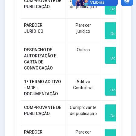
COMPROVANTE DE
Comprovante
PUBLICAÇÃO
de publicação
Download
PARECER
Parecer
JURÍDICO
jurídico
Download
DESPACHO DE
Outros
AUTORIZAÇÃO E
Download
CARTA DE
CONVOCAÇÃO
1º TERMO ADITIVO
Aditivo
- MDE -
Contratual
Download
DOCUMENTAÇÃO
COMPROVANTE DE
Comprovante
PUBLICAÇÃO
de publicação
Download
PARECER
Parecer