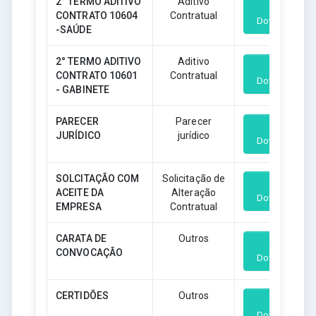
2° TERMO ADITIVO
Aditivo
CONTRATO 10604
Contratual
Download
-SAÚDE
2° TERMO ADITIVO
Aditivo
CONTRATO 10601
Contratual
Download
- GABINETE
PARECER
Parecer
JURÍDICO
jurídico
Download
SOLCITAÇÃO COM
Solicitação de
ACEITE DA
Alteração
Download
EMPRESA
Contratual
CARATA DE
Outros
CONVOCAÇÃO
Download
CERTIDÕES
Outros
Download