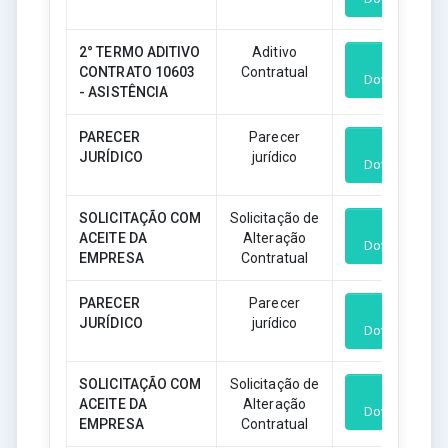
2° TERMO ADITIVO
Aditivo
CONTRATO 10603
Contratual
Download
- ASISTÊNCIA
PARECER
Parecer
JURÍDICO
jurídico
Download
SOLICITAÇÃO COM
Solicitação de
ACEITE DA
Alteração
Download
EMPRESA
Contratual
PARECER
Parecer
JURÍDICO
jurídico
Download
SOLICITAÇÃO COM
Solicitação de
ACEITE DA
Alteração
Download
EMPRESA
Contratual