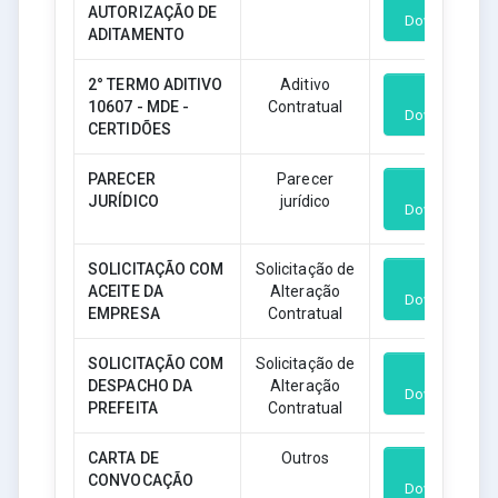
AUTORIZAÇÃO DE
Download
ADITAMENTO
2° TERMO ADITIVO
Aditivo
10607 - MDE -
Contratual
Download
CERTIDÕES
PARECER
Parecer
JURÍDICO
jurídico
Download
SOLICITAÇÃO COM
Solicitação de
ACEITE DA
Alteração
Download
EMPRESA
Contratual
SOLICITAÇÃO COM
Solicitação de
DESPACHO DA
Alteração
Download
PREFEITA
Contratual
CARTA DE
Outros
CONVOCAÇÃO
Download