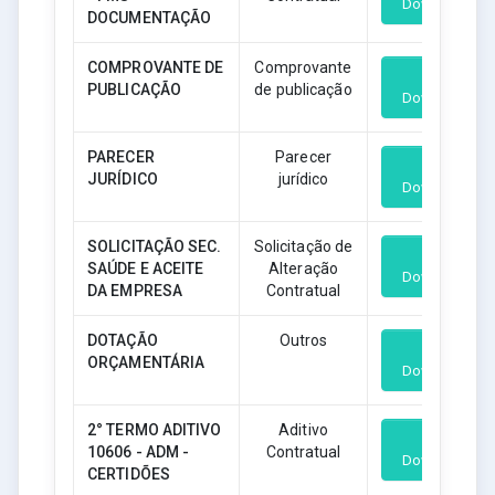
Download
DOCUMENTAÇÃO
COMPROVANTE DE
Comprovante
PUBLICAÇÃO
de publicação
Download
PARECER
Parecer
JURÍDICO
jurídico
Download
SOLICITAÇÃO SEC.
Solicitação de
SAÚDE E ACEITE
Alteração
Download
DA EMPRESA
Contratual
DOTAÇÃO
Outros
ORÇAMENTÁRIA
Download
2° TERMO ADITIVO
Aditivo
10606 - ADM -
Contratual
Download
CERTIDÕES