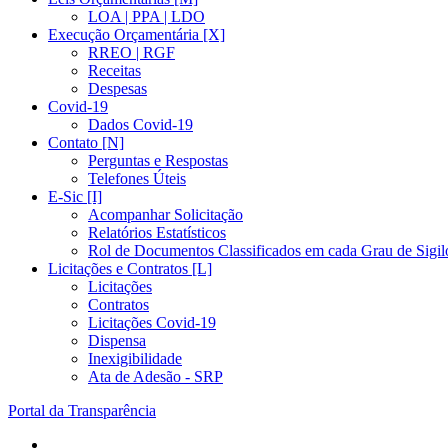
LOA | PPA | LDO
Execução Orçamentária [X]
RREO | RGF
Receitas
Despesas
Covid-19
Dados Covid-19
Contato [N]
Perguntas e Respostas
Telefones Úteis
E-Sic [I]
Acompanhar Solicitação
Relatórios Estatísticos
Rol de Documentos Classificados em cada Grau de Sigil
Licitações e Contratos [L]
Licitações
Contratos
Licitações Covid-19
Dispensa
Inexigibilidade
Ata de Adesão - SRP
Portal da Transparência