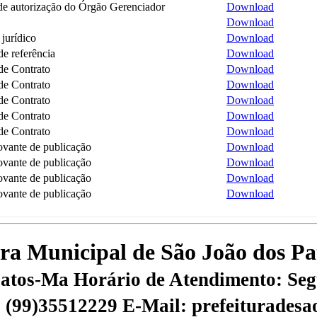
de autorização do Órgão Gerenciador
Download
Download
 jurídico
Download
e referência
Download
de Contrato
Download
de Contrato
Download
de Contrato
Download
de Contrato
Download
de Contrato
Download
vante de publicação
Download
vante de publicação
Download
vante de publicação
Download
vante de publicação
Download
tura Municipal de São João dos P
 Patos-Ma
Horário de Atendimento: Segu
 | (99)35512229
E-Mail: prefeiturades