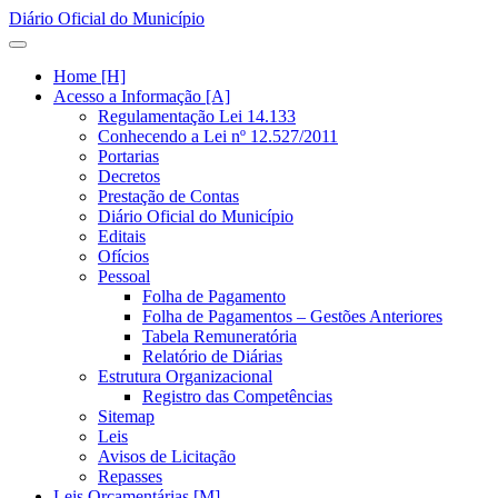
Diário Oficial do Município
Home [H]
Acesso a Informação [A]
Regulamentação Lei 14.133
Conhecendo a Lei nº 12.527/2011
Portarias
Decretos
Prestação de Contas
Diário Oficial do Município
Editais
Ofícios
Pessoal
Folha de Pagamento
Folha de Pagamentos – Gestões Anteriores
Tabela Remuneratória
Relatório de Diárias
Estrutura Organizacional
Registro das Competências
Sitemap
Leis
Avisos de Licitação
Repasses
Leis Orçamentárias [M]