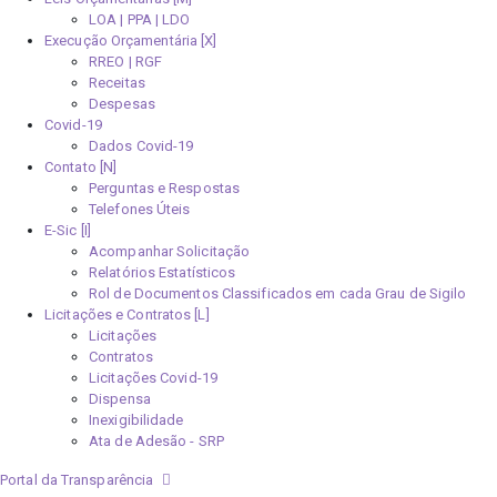
LOA | PPA | LDO
Execução Orçamentária [X]
RREO | RGF
Receitas
Despesas
Covid-19
Dados Covid-19
Contato [N]
Perguntas e Respostas
Telefones Úteis
E-Sic [I]
Acompanhar Solicitação
Relatórios Estatísticos
Rol de Documentos Classificados em cada Grau de Sigilo
Licitações e Contratos [L]
Licitações
Contratos
Licitações Covid-19
Dispensa
Inexigibilidade
Ata de Adesão - SRP
Portal da Transparência