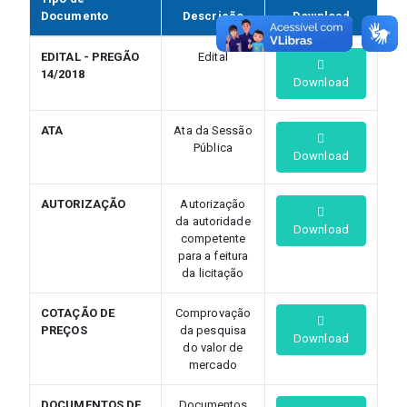
Documento
Descrição
Download
EDITAL - PREGÃO
Edital
14/2018
Download
ATA
Ata da Sessão
Pública
Download
AUTORIZAÇÃO
Autorização
da autoridade
Download
competente
para a feitura
da licitação
COTAÇÃO DE
Comprovação
PREÇOS
da pesquisa
Download
do valor de
mercado
DOCUMENTOS DE
Documentos