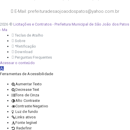
E-Mail: prefeituradesaojoaodospatos@yahoo.com.br
2026 ©
Licitações e Contratos - Prefeitura Municipal de São João dos Patos
- Ma
Teclas de Atalho
Sobre
*Retificação
Download
Perguntas Frequentes
Acessar o conteúdo
Abrir a barra de ferramentas
Ferramentas de Acessibilidade
Aumentar Texto
Decrease Text
Tons de Cinza
Alto Contraste
Contraste Negativo
Luz de fundo
Links ativos
Fonte legível
Redefinir