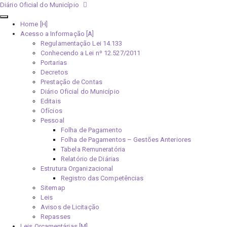
Diário Oficial do Município
Home [H]
Acesso a Informação [A]
Regulamentação Lei 14.133
Conhecendo a Lei nº 12.527/2011
Portarias
Decretos
Prestação de Contas
Diário Oficial do Município
Editais
Ofícios
Pessoal
Folha de Pagamento
Folha de Pagamentos – Gestões Anteriores
Tabela Remuneratória
Relatório de Diárias
Estrutura Organizacional
Registro das Competências
Sitemap
Leis
Avisos de Licitação
Repasses
Leis Orçamentárias [M]