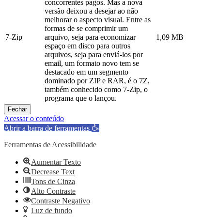
concorrentes pagos. Mas a nova
versão deixou a desejar ao não
melhorar o aspecto visual. Entre as
formas de se comprimir um
7-Zip
arquivo, seja para economizar
1,09 MB
espaço em disco para outros
arquivos, seja para enviá-los por
email, um formato novo tem se
destacado em um segmento
dominado por ZIP e RAR, é o 7Z,
também conhecido como 7-Zip, o
programa que o lançou.
Fechar
Acessar o conteúdo
Abrir a barra de ferramentas
Ferramentas de Acessibilidade
Aumentar Texto
Decrease Text
Tons de Cinza
Alto Contraste
Contraste Negativo
Luz de fundo