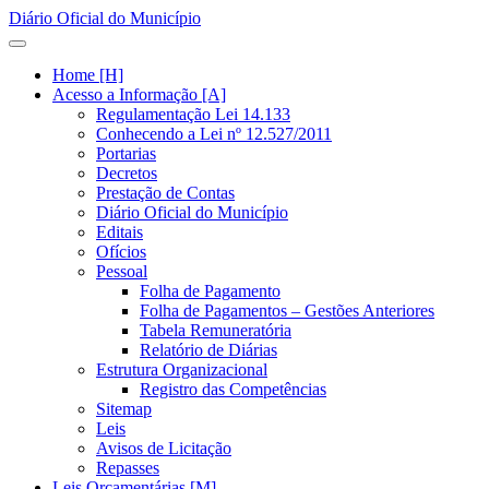
Diário Oficial do Município
Home [H]
Acesso a Informação [A]
Regulamentação Lei 14.133
Conhecendo a Lei nº 12.527/2011
Portarias
Decretos
Prestação de Contas
Diário Oficial do Município
Editais
Ofícios
Pessoal
Folha de Pagamento
Folha de Pagamentos – Gestões Anteriores
Tabela Remuneratória
Relatório de Diárias
Estrutura Organizacional
Registro das Competências
Sitemap
Leis
Avisos de Licitação
Repasses
Leis Orçamentárias [M]