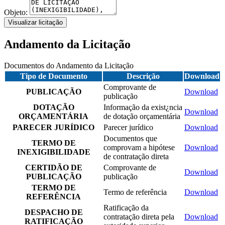
Objeto:
Visualizar licitação
Andamento da Licitação
Documentos do Andamento da Licitação
Tipo de Documento
Descrição
Download
Comprovante de
PUBLICAÇÃO
Download
publicação
DOTAÇÃO
Informação da exist¿ncia
Download
ORÇAMENTÁRIA
de dotação orçamentária
PARECER JURÍDICO
Parecer jurídico
Download
Documentos que
TERMO DE
comprovam a hipótese
Download
INEXIGIBILIDADE
de contratação direta
CERTIDÃO DE
Comprovante de
Download
PUBLICAÇÃO
publicação
TERMO DE
Termo de referência
Download
REFERÊNCIA
Ratificação da
DESPACHO DE
contratação direta pela
Download
RATIFICAÇÃO