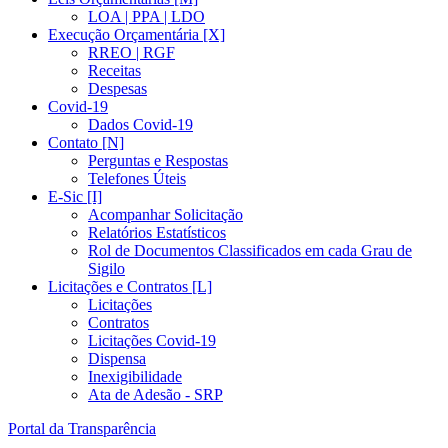
LOA | PPA | LDO
Execução Orçamentária [X]
RREO | RGF
Receitas
Despesas
Covid-19
Dados Covid-19
Contato [N]
Perguntas e Respostas
Telefones Úteis
E-Sic [I]
Acompanhar Solicitação
Relatórios Estatísticos
Rol de Documentos Classificados em cada Grau de
Sigilo
Licitações e Contratos [L]
Licitações
Contratos
Licitações Covid-19
Dispensa
Inexigibilidade
Ata de Adesão - SRP
Portal da Transparência