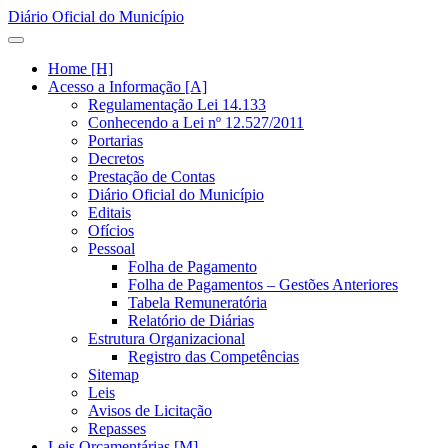
Diário Oficial do Município
Home [H]
Acesso a Informação [A]
Regulamentação Lei 14.133
Conhecendo a Lei nº 12.527/2011
Portarias
Decretos
Prestação de Contas
Diário Oficial do Município
Editais
Ofícios
Pessoal
Folha de Pagamento
Folha de Pagamentos – Gestões Anteriores
Tabela Remuneratória
Relatório de Diárias
Estrutura Organizacional
Registro das Competências
Sitemap
Leis
Avisos de Licitação
Repasses
Leis Orçamentárias [M]