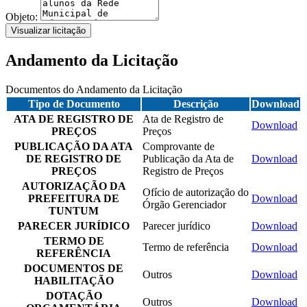
Objeto:
Visualizar licitação
Andamento da Licitação
Documentos do Andamento da Licitação
Tipo de Documento
Descrição
Download
ATA DE REGISTRO DE
Ata de Registro de
Download
PREÇOS
Preços
PUBLICAÇÃO DA ATA
Comprovante de
DE REGISTRO DE
Publicação da Ata de
Download
PREÇOS
Registro de Preços
AUTORIZAÇÃO DA
Ofício de autorização do
PREFEITURA DE
Download
Órgão Gerenciador
TUNTUM
PARECER JURÍDICO
Parecer jurídico
Download
TERMO DE
Termo de referência
Download
REFERÊNCIA
DOCUMENTOS DE
Outros
Download
HABILITAÇÃO
DOTAÇÃO
Outros
Download