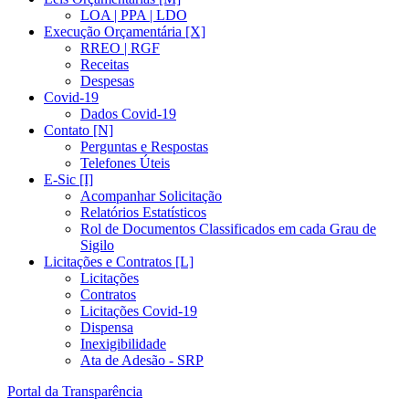
LOA | PPA | LDO
Execução Orçamentária [X]
RREO | RGF
Receitas
Despesas
Covid-19
Dados Covid-19
Contato [N]
Perguntas e Respostas
Telefones Úteis
E-Sic [I]
Acompanhar Solicitação
Relatórios Estatísticos
Rol de Documentos Classificados em cada Grau de
Sigilo
Licitações e Contratos [L]
Licitações
Contratos
Licitações Covid-19
Dispensa
Inexigibilidade
Ata de Adesão - SRP
Portal da Transparência