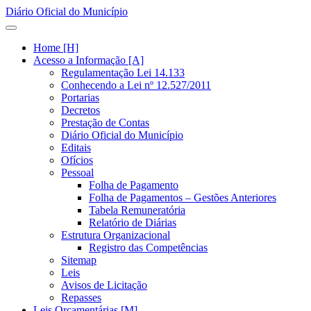
Diário Oficial do Município
Home [H]
Acesso a Informação [A]
Regulamentação Lei 14.133
Conhecendo a Lei nº 12.527/2011
Portarias
Decretos
Prestação de Contas
Diário Oficial do Município
Editais
Ofícios
Pessoal
Folha de Pagamento
Folha de Pagamentos – Gestões Anteriores
Tabela Remuneratória
Relatório de Diárias
Estrutura Organizacional
Registro das Competências
Sitemap
Leis
Avisos de Licitação
Repasses
Leis Orçamentárias [M]