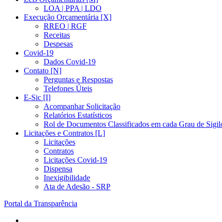
LOA | PPA | LDO
Execução Orçamentária [X]
RREO | RGF
Receitas
Despesas
Covid-19
Dados Covid-19
Contato [N]
Perguntas e Respostas
Telefones Úteis
E-Sic [I]
Acompanhar Solicitação
Relatórios Estatísticos
Rol de Documentos Classificados em cada Grau de Sigil
Licitações e Contratos [L]
Licitações
Contratos
Licitações Covid-19
Dispensa
Inexigibilidade
Ata de Adesão - SRP
Portal da Transparência