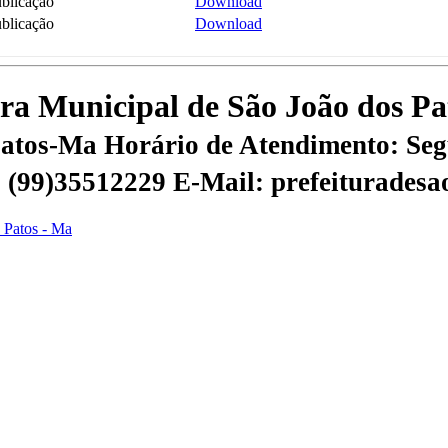
blicação
Download
blicação
Download
tura Municipal de São João dos P
 Patos-Ma
Horário de Atendimento: Segu
 | (99)35512229
E-Mail: prefeiturades
s Patos - Ma