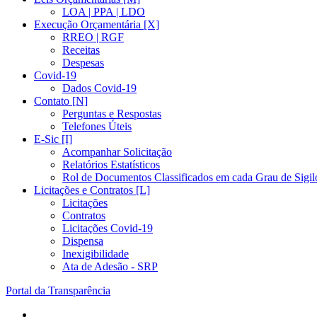
LOA | PPA | LDO
Execução Orçamentária [X]
RREO | RGF
Receitas
Despesas
Covid-19
Dados Covid-19
Contato [N]
Perguntas e Respostas
Telefones Úteis
E-Sic [I]
Acompanhar Solicitação
Relatórios Estatísticos
Rol de Documentos Classificados em cada Grau de Sigil
Licitações e Contratos [L]
Licitações
Contratos
Licitações Covid-19
Dispensa
Inexigibilidade
Ata de Adesão - SRP
Portal da Transparência