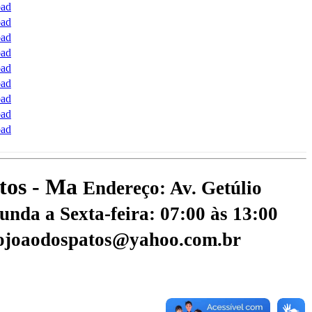
ad
ad
ad
ad
ad
ad
ad
ad
ad
atos - Ma
Endereço: Av. Getúlio
nda a Sexta-feira: 07:00 às 13:00
aojoaodospatos@yahoo.com.br