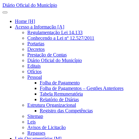
Diário Oficial do Município
Home [H]
Acesso a Informação [A]
Regulamentação Lei 14.133
Conhecendo a Lei nº 12.527/2011
Portarias
Decretos
Prestação de Contas
Diário Oficial do Município
Editais
Ofícios
Pessoal
Folha de Pagamento
Folha de Pagamentos – Gestões Anteriores
Tabela Remuneratória
Relatório de Diárias
Estrutura Organizacional
Registro das Competências
Sitemap
Leis
Avisos de Licitação
Repasses
Leis Orçamentárias [M]