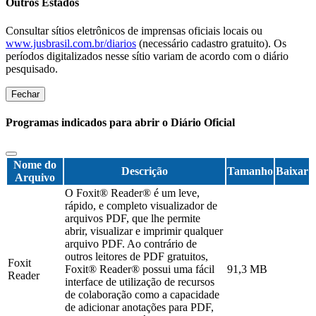
Outros Estados
Consultar sítios eletrônicos de imprensas oficiais locais ou
www.jusbrasil.com.br/diarios
(necessário cadastro gratuito). Os
períodos digitalizados nesse sítio variam de acordo com o diário
pesquisado.
Fechar
Programas indicados para abrir o Diário Oficial
Nome do
Descrição
Tamanho
Baixar
Arquivo
O Foxit® Reader® é um leve,
rápido, e completo visualizador de
arquivos PDF, que lhe permite
abrir, visualizar e imprimir qualquer
arquivo PDF. Ao contrário de
outros leitores de PDF gratuitos,
Foxit
Foxit® Reader® possui uma fácil
91,3 MB
Reader
interface de utilização de recursos
de colaboração como a capacidade
de adicionar anotações para PDF,