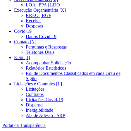
LOA | PPA | LDO
Execução Orçamentária [X]
RREO | RGF
Receitas
Despesas
Covid-19
Dados Covid-19
Contato [N]
Perguntas e Respostas
Telefones Úteis
E-Sic [I]
Acompanhar Solicitação
Relatórios Estatísticos
Rol de Documentos Classificados em cada Grau de
Sigilo
Licitações e Contratos [L]
Licitações
Contratos
Licitações Covid-19
Dispensa
Inexigibilidade
Ata de Adesão - SRP
Portal da Transparência