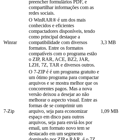
preencher formulários PDF, e
compartilhar informações com as
redes sociais.
O WinRAR® é um dos mais
conhecidos e eficientes
compactadores disponíveis, tendo
como principal destaque a
Winrar
compatibilidade com diversos
3,3 MB
formatos. Entre os formatos
compatíveis com o programa estão
o ZIP, RAR, ACE, BZ2, JAR,
LZH, 7Z, TAR e diversos outros.
O 7-ZIP é é um programa gratuito e
um ótimo programa para compactar
arquivos e se mostra melhor que os
concorrentes pagos. Mas a nova
versão deixou a desejar ao não
melhorar o aspecto visual. Entre as
formas de se comprimir um
7-Zip
arquivo, seja para economizar
1,09 MB
espaço em disco para outros
arquivos, seja para enviá-los por
email, um formato novo tem se
destacado em um segmento
dominado por ZIP e RAR, é o 7Z,