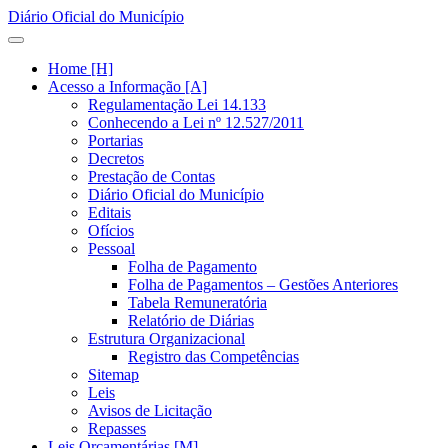
Diário Oficial do Município
Home [H]
Acesso a Informação [A]
Regulamentação Lei 14.133
Conhecendo a Lei nº 12.527/2011
Portarias
Decretos
Prestação de Contas
Diário Oficial do Município
Editais
Ofícios
Pessoal
Folha de Pagamento
Folha de Pagamentos – Gestões Anteriores
Tabela Remuneratória
Relatório de Diárias
Estrutura Organizacional
Registro das Competências
Sitemap
Leis
Avisos de Licitação
Repasses
Leis Orçamentárias [M]