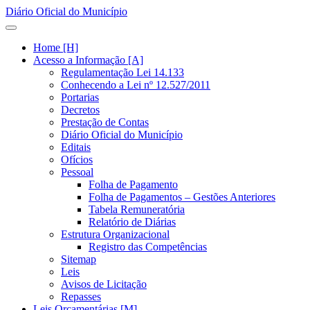
Diário Oficial do Município
Home [H]
Acesso a Informação [A]
Regulamentação Lei 14.133
Conhecendo a Lei nº 12.527/2011
Portarias
Decretos
Prestação de Contas
Diário Oficial do Município
Editais
Ofícios
Pessoal
Folha de Pagamento
Folha de Pagamentos – Gestões Anteriores
Tabela Remuneratória
Relatório de Diárias
Estrutura Organizacional
Registro das Competências
Sitemap
Leis
Avisos de Licitação
Repasses
Leis Orçamentárias [M]