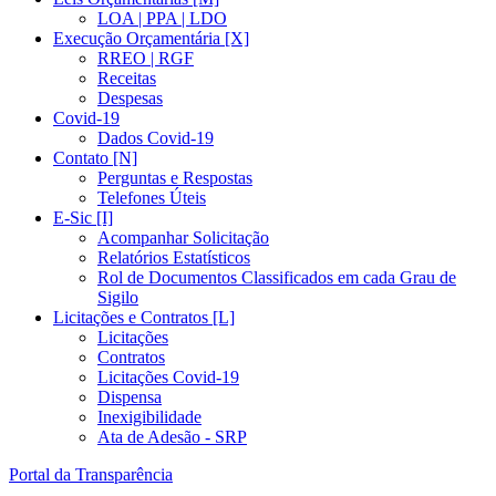
LOA | PPA | LDO
Execução Orçamentária [X]
RREO | RGF
Receitas
Despesas
Covid-19
Dados Covid-19
Contato [N]
Perguntas e Respostas
Telefones Úteis
E-Sic [I]
Acompanhar Solicitação
Relatórios Estatísticos
Rol de Documentos Classificados em cada Grau de
Sigilo
Licitações e Contratos [L]
Licitações
Contratos
Licitações Covid-19
Dispensa
Inexigibilidade
Ata de Adesão - SRP
Portal da Transparência