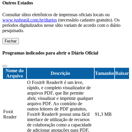
Outros Estados
Consultar sítios eletrônicos de imprensas oficiais locais ou
www.jusbrasil.com.br/diarios
(necessário cadastro gratuito). Os
períodos digitalizados nesse sítio variam de acordo com o diário
pesquisado.
Fechar
Programas indicados para abrir o Diário Oficial
Nome do
Descrição
Tamanho
Baixar
Arquivo
O Foxit® Reader® é um leve,
rápido, e completo visualizador de
arquivos PDF, que lhe permite
abrir, visualizar e imprimir qualquer
arquivo PDF. Ao contrário de
outros leitores de PDF gratuitos,
Foxit
Foxit® Reader® possui uma fácil
91,3 MB
Reader
interface de utilização de recursos
de colaboração como a capacidade
de adicionar anotações para PDF,