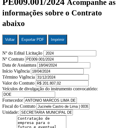
PE009.001/2024
Acompanhe as
informações sobre o Contrato
abaixo
Voltar
Exportar PDF
Imprimir
Nº do Edital Licitação
Nº Contrato
Data de Assiantura
Início Vigência
Término Vigência
Valor do Contrato
Veículos de divulgação do instrumento convocatório:
Fornecedor
Fiscal do Contrato
Unidade: