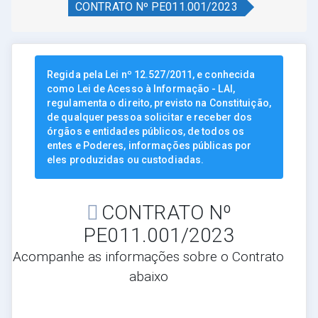
CONTRATO Nº PE011.001/2023
Regida pela Lei nº 12.527/2011, e conhecida
como Lei de Acesso à Informação - LAI,
regulamenta o direito, previsto na Constituição,
de qualquer pessoa solicitar e receber dos
órgãos e entidades públicos, de todos os
entes e Poderes, informações públicas por
eles produzidas ou custodiadas.
CONTRATO Nº
PE011.001/2023
Acompanhe as informações sobre o Contrato
abaixo