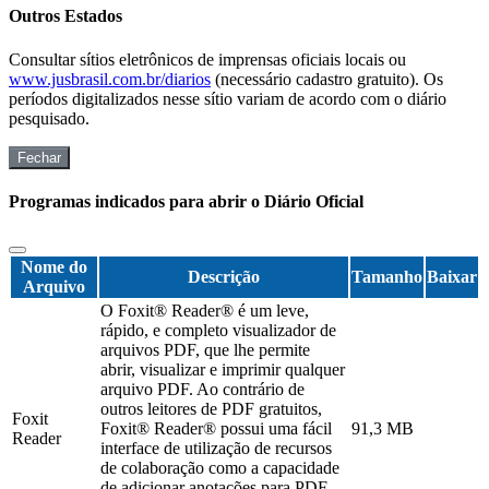
Outros Estados
Consultar sítios eletrônicos de imprensas oficiais locais ou
www.jusbrasil.com.br/diarios
(necessário cadastro gratuito). Os
períodos digitalizados nesse sítio variam de acordo com o diário
pesquisado.
Fechar
Programas indicados para abrir o Diário Oficial
Nome do
Descrição
Tamanho
Baixar
Arquivo
O Foxit® Reader® é um leve,
rápido, e completo visualizador de
arquivos PDF, que lhe permite
abrir, visualizar e imprimir qualquer
arquivo PDF. Ao contrário de
outros leitores de PDF gratuitos,
Foxit
Foxit® Reader® possui uma fácil
91,3 MB
Reader
interface de utilização de recursos
de colaboração como a capacidade
de adicionar anotações para PDF,