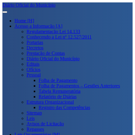
Diário Oficial do Município
Home [H]
Acesso a Informação [A]
Regulamentação Lei 14.133
Conhecendo a Lei nº 12.527/2011
Portarias
Decretos
Prestação de Contas
Diário Oficial do Município
Editais
Ofícios
Pessoal
Folha de Pagamento
Folha de Pagamentos – Gestões Anteriores
Tabela Remuneratória
Relatório de Diárias
Estrutura Organizacional
Registro das Competências
Sitemap
Leis
Avisos de Licitação
Repasses
Leis Orçamentárias [M]