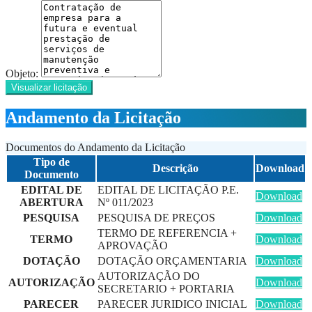
Objeto:
Visualizar licitação
Andamento da Licitação
Documentos do Andamento da Licitação
Tipo de
Descrição
Download
Documento
EDITAL DE
EDITAL DE LICITAÇÃO P.E.
Download
ABERTURA
Nº 011/2023
PESQUISA
PESQUISA DE PREÇOS
Download
TERMO DE REFERENCIA +
TERMO
Download
APROVAÇÃO
DOTAÇÃO
DOTAÇÃO ORÇAMENTARIA
Download
AUTORIZAÇÃO DO
AUTORIZAÇÃO
Download
SECRETARIO + PORTARIA
PARECER
PARECER JURIDICO INICIAL
Download