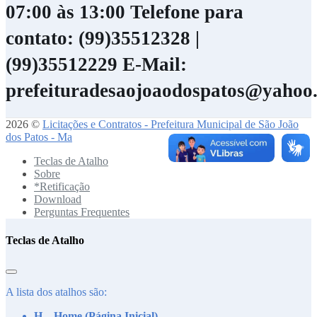
07:00 às 13:00
Telefone para
contato: (99)35512328 |
(99)35512229
E-Mail:
prefeituradesaojoaodospatos@yahoo
2026 ©
Licitações e Contratos - Prefeitura Municipal de São João
dos Patos - Ma
Teclas de Atalho
Sobre
*Retificação
Download
Perguntas Frequentes
Teclas de Atalho
A lista dos atalhos são:
H – Home (Página Inicial)