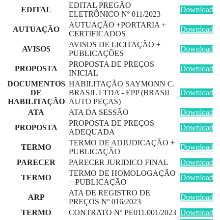
EDITAL PREGÃO
EDITAL
Download
ELETRÔNICO Nº 011/2023
AUTUAÇÃO +PORTARIA +
AUTUAÇÃO
Download
CERTIFICADOS
AVISOS DE LICITAÇÃO +
AVISOS
Download
PUBLICAÇÕES
PROPOSTA DE PREÇOS
PROPOSTA
Download
INICIAL
DOCUMENTOS
HABILITAÇÃO SAYMONN C.
DE
BRASIL LTDA - EPP (BRASIL
Download
HABILITAÇÃO
AUTO PEÇAS)
ATA
ATA DA SESSÃO
Download
PROPOSTA DE PREÇOS
PROPOSTA
Download
ADEQUADA
TERMO DE ADJUDICAÇÃO +
TERMO
Download
PUBLICAÇÃO
PARECER
PARECER JURIDICO FINAL
Download
TERMO DE HOMOLOGAÇÃO
TERMO
Download
+ PUBLICAÇÃO
ATA DE REGISTRO DE
ARP
Download
PREÇOS Nº 016/2023
TERMO
CONTRATO Nº PE011.001/2023
Download