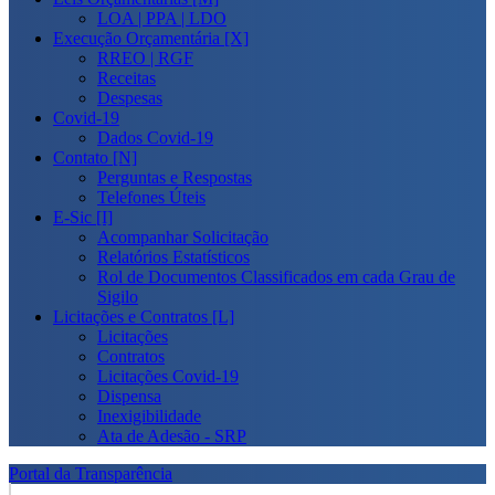
LOA | PPA | LDO
Execução Orçamentária [X]
RREO | RGF
Receitas
Despesas
Covid-19
Dados Covid-19
Contato [N]
Perguntas e Respostas
Telefones Úteis
E-Sic [I]
Acompanhar Solicitação
Relatórios Estatísticos
Rol de Documentos Classificados em cada Grau de
Sigilo
Licitações e Contratos [L]
Licitações
Contratos
Licitações Covid-19
Dispensa
Inexigibilidade
Ata de Adesão - SRP
Portal da Transparência