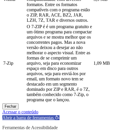
formatos. Entre os formatos
compatíveis com o programa estão
o ZIP, RAR, ACE, BZ2, JAR,
LZH, 7Z, TAR e diversos outros.
O 7-ZIP é é um programa gratuito e
um ótimo programa para compactar
arquivos e se mostra melhor que os
concorrentes pagos. Mas a nova
versão deixou a desejar ao não
melhorar o aspecto visual. Entre as
formas de se comprimir um
7-Zip
arquivo, seja para economizar
1,09 MB
espaço em disco para outros
arquivos, seja para enviá-los por
email, um formato novo tem se
destacado em um segmento
dominado por ZIP e RAR, é o 7Z,
também conhecido como 7-Zip, o
programa que o lançou.
Fechar
Acessar o conteúdo
Abrir a barra de ferramentas
Ferramentas de Acessibilidade