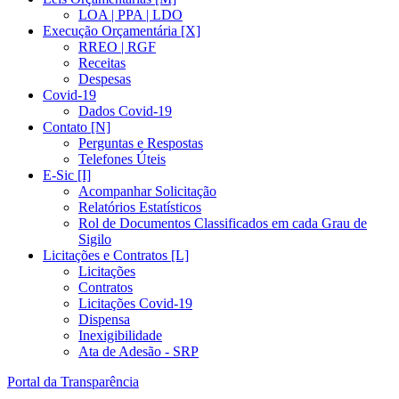
LOA | PPA | LDO
Execução Orçamentária [X]
RREO | RGF
Receitas
Despesas
Covid-19
Dados Covid-19
Contato [N]
Perguntas e Respostas
Telefones Úteis
E-Sic [I]
Acompanhar Solicitação
Relatórios Estatísticos
Rol de Documentos Classificados em cada Grau de
Sigilo
Licitações e Contratos [L]
Licitações
Contratos
Licitações Covid-19
Dispensa
Inexigibilidade
Ata de Adesão - SRP
Portal da Transparência