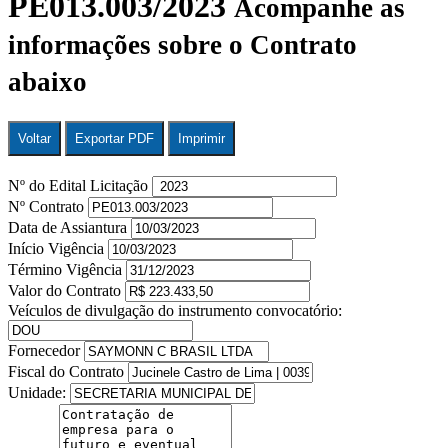
PE013.003/2023
Acompanhe as
informações sobre o Contrato
abaixo
Voltar
Exportar PDF
Imprimir
Nº do Edital Licitação
Nº Contrato
Data de Assiantura
Início Vigência
Término Vigência
Valor do Contrato
Veículos de divulgação do instrumento convocatório:
Fornecedor
Fiscal do Contrato
Unidade: