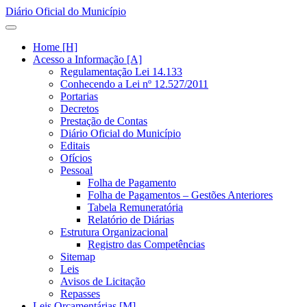
Diário Oficial do Município
Home [H]
Acesso a Informação [A]
Regulamentação Lei 14.133
Conhecendo a Lei nº 12.527/2011
Portarias
Decretos
Prestação de Contas
Diário Oficial do Município
Editais
Ofícios
Pessoal
Folha de Pagamento
Folha de Pagamentos – Gestões Anteriores
Tabela Remuneratória
Relatório de Diárias
Estrutura Organizacional
Registro das Competências
Sitemap
Leis
Avisos de Licitação
Repasses
Leis Orçamentárias [M]