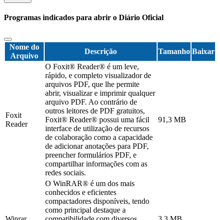
Programas indicados para abrir o Diário Oficial
Nome do
Descrição
Tamanho
Baixar
Arquivo
O Foxit® Reader® é um leve,
rápido, e completo visualizador de
arquivos PDF, que lhe permite
abrir, visualizar e imprimir qualquer
arquivo PDF. Ao contrário de
outros leitores de PDF gratuitos,
Foxit
Foxit® Reader® possui uma fácil
91,3 MB
Reader
interface de utilização de recursos
de colaboração como a capacidade
de adicionar anotações para PDF,
preencher formulários PDF, e
compartilhar informações com as
redes sociais.
O WinRAR® é um dos mais
conhecidos e eficientes
compactadores disponíveis, tendo
como principal destaque a
Winrar
compatibilidade com diversos
3,3 MB