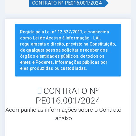
CONTRATO Nº PE016.001/2024
Regida pela Lei nº 12.527/2011, e conhecida
como Lei de Acesso à Informação - LAI,
regulamenta o direito, previsto na Constituição,
de qualquer pessoa solicitar e receber dos
órgãos e entidades públicos, de todos os
entes e Poderes, informações públicas por
eles produzidas ou custodiadas.
CONTRATO Nº
PE016.001/2024
Acompanhe as informações sobre o Contrato
abaixo