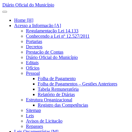
Diário Oficial do Município
Home [H]
Acesso a Informação [A]
Regulamentação Lei 14.133
Conhecendo a Lei nº 12.527/2011
Portarias
Decretos
Prestação de Contas
Diário Oficial do Município
Editais
Ofícios
Pessoal
Folha de Pagamento
Folha de Pagamentos – Gestões Anteriores
Tabela Remuneratória
Relatório de Diárias
Estrutura Organizacional
Registro das Competências
Sitemap
Leis
Avisos de Licitação
Repasses
Leis Orçamentárias [M]