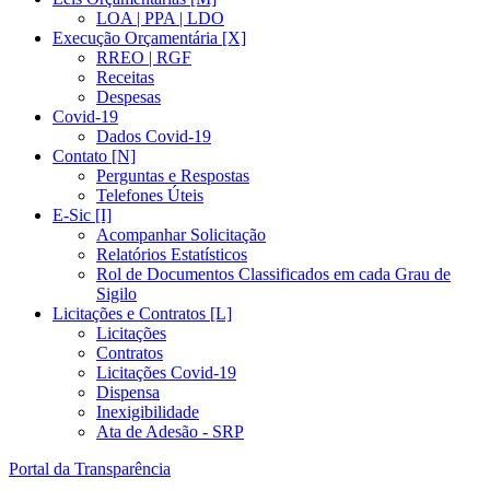
LOA | PPA | LDO
Execução Orçamentária [X]
RREO | RGF
Receitas
Despesas
Covid-19
Dados Covid-19
Contato [N]
Perguntas e Respostas
Telefones Úteis
E-Sic [I]
Acompanhar Solicitação
Relatórios Estatísticos
Rol de Documentos Classificados em cada Grau de
Sigilo
Licitações e Contratos [L]
Licitações
Contratos
Licitações Covid-19
Dispensa
Inexigibilidade
Ata de Adesão - SRP
Portal da Transparência