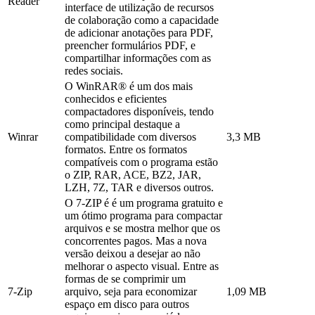
Reader
interface de utilização de recursos
de colaboração como a capacidade
de adicionar anotações para PDF,
preencher formulários PDF, e
compartilhar informações com as
redes sociais.
O WinRAR® é um dos mais
conhecidos e eficientes
compactadores disponíveis, tendo
como principal destaque a
Winrar
compatibilidade com diversos
3,3 MB
formatos. Entre os formatos
compatíveis com o programa estão
o ZIP, RAR, ACE, BZ2, JAR,
LZH, 7Z, TAR e diversos outros.
O 7-ZIP é é um programa gratuito e
um ótimo programa para compactar
arquivos e se mostra melhor que os
concorrentes pagos. Mas a nova
versão deixou a desejar ao não
melhorar o aspecto visual. Entre as
formas de se comprimir um
7-Zip
arquivo, seja para economizar
1,09 MB
espaço em disco para outros