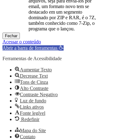
arquivos, seja para enviá-los por
email, um formato novo tem se
destacado em um segmento
dominado por ZIP e RAR, é o 7Z,
também conhecido como 7-Zip, o
programa que o lançou.
Fechar
Acessar o conteúdo
Abrir a barra de ferramentas
Ferramentas de Acessibilidade
Aumentar Texto
Decrease Text
Tons de Cinza
Alto Contraste
Contraste Negativo
Luz de fundo
Links ativos
Fonte legível
Redefinir
Mapa do Site
Contato