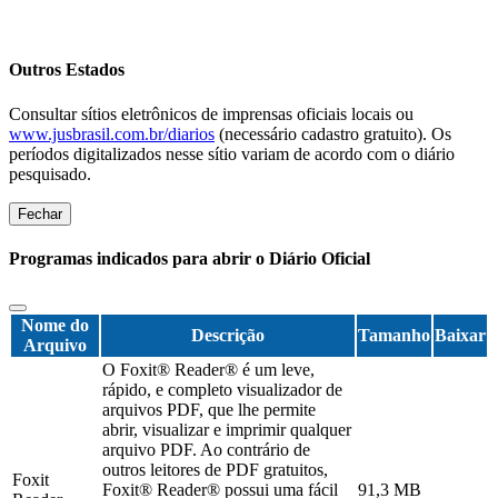
Outros Estados
Consultar sítios eletrônicos de imprensas oficiais locais ou
www.jusbrasil.com.br/diarios
(necessário cadastro gratuito). Os
períodos digitalizados nesse sítio variam de acordo com o diário
pesquisado.
Fechar
Programas indicados para abrir o Diário Oficial
Nome do
Descrição
Tamanho
Baixar
Arquivo
O Foxit® Reader® é um leve,
rápido, e completo visualizador de
arquivos PDF, que lhe permite
abrir, visualizar e imprimir qualquer
arquivo PDF. Ao contrário de
outros leitores de PDF gratuitos,
Foxit
Foxit® Reader® possui uma fácil
91,3 MB