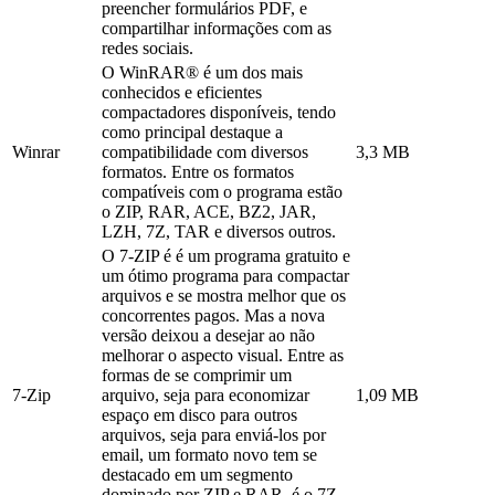
preencher formulários PDF, e
compartilhar informações com as
redes sociais.
O WinRAR® é um dos mais
conhecidos e eficientes
compactadores disponíveis, tendo
como principal destaque a
Winrar
compatibilidade com diversos
3,3 MB
formatos. Entre os formatos
compatíveis com o programa estão
o ZIP, RAR, ACE, BZ2, JAR,
LZH, 7Z, TAR e diversos outros.
O 7-ZIP é é um programa gratuito e
um ótimo programa para compactar
arquivos e se mostra melhor que os
concorrentes pagos. Mas a nova
versão deixou a desejar ao não
melhorar o aspecto visual. Entre as
formas de se comprimir um
7-Zip
arquivo, seja para economizar
1,09 MB
espaço em disco para outros
arquivos, seja para enviá-los por
email, um formato novo tem se
destacado em um segmento
dominado por ZIP e RAR, é o 7Z,