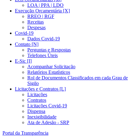
LOA | PPA | LDO
Execução Orçamentária [X]
RREO | RGF
Receitas
Despesas
Covid-19
Dados Covid-19
Contato [N]
Perguntas e Respostas
Telefones Úteis
E-Sic [I]
Acompanhar Solicitação
Relatórios Estatísticos
Rol de Documentos Classificados em cada Grau de
Sigilo
Licitações e Contratos [L]
Licitações
Contratos
Licitações Covid-19
Dispensa
Inexigibilidade
Ata de Adesão - SRP
Portal da Transparência