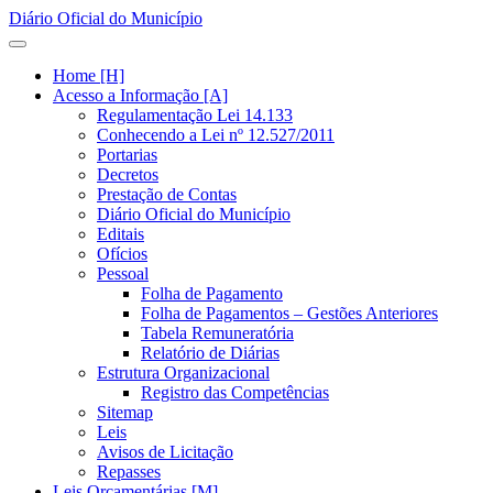
Diário Oficial do Município
Home [H]
Acesso a Informação [A]
Regulamentação Lei 14.133
Conhecendo a Lei nº 12.527/2011
Portarias
Decretos
Prestação de Contas
Diário Oficial do Município
Editais
Ofícios
Pessoal
Folha de Pagamento
Folha de Pagamentos – Gestões Anteriores
Tabela Remuneratória
Relatório de Diárias
Estrutura Organizacional
Registro das Competências
Sitemap
Leis
Avisos de Licitação
Repasses
Leis Orçamentárias [M]