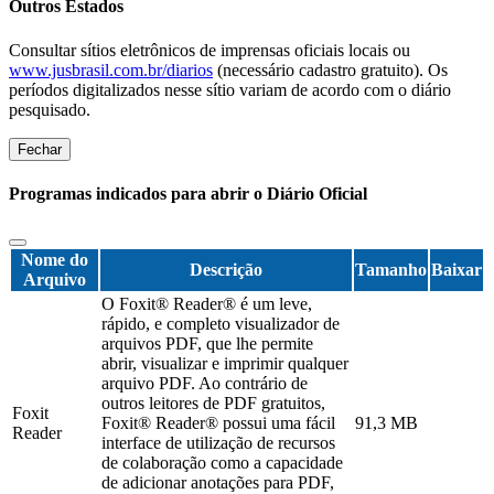
Outros Estados
Consultar sítios eletrônicos de imprensas oficiais locais ou
www.jusbrasil.com.br/diarios
(necessário cadastro gratuito). Os
períodos digitalizados nesse sítio variam de acordo com o diário
pesquisado.
Fechar
Programas indicados para abrir o Diário Oficial
Nome do
Descrição
Tamanho
Baixar
Arquivo
O Foxit® Reader® é um leve,
rápido, e completo visualizador de
arquivos PDF, que lhe permite
abrir, visualizar e imprimir qualquer
arquivo PDF. Ao contrário de
outros leitores de PDF gratuitos,
Foxit
Foxit® Reader® possui uma fácil
91,3 MB
Reader
interface de utilização de recursos
de colaboração como a capacidade
de adicionar anotações para PDF,