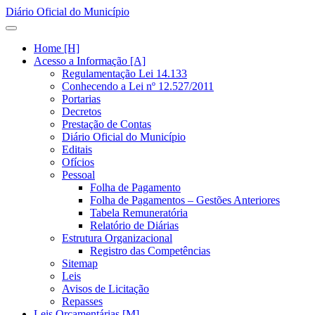
Diário Oficial do Município
Home [H]
Acesso a Informação [A]
Regulamentação Lei 14.133
Conhecendo a Lei nº 12.527/2011
Portarias
Decretos
Prestação de Contas
Diário Oficial do Município
Editais
Ofícios
Pessoal
Folha de Pagamento
Folha de Pagamentos – Gestões Anteriores
Tabela Remuneratória
Relatório de Diárias
Estrutura Organizacional
Registro das Competências
Sitemap
Leis
Avisos de Licitação
Repasses
Leis Orçamentárias [M]