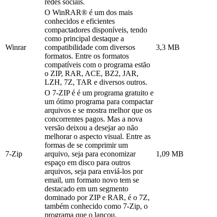
redes sociais.
O WinRAR® é um dos mais
conhecidos e eficientes
compactadores disponíveis, tendo
como principal destaque a
Winrar
compatibilidade com diversos
3,3 MB
formatos. Entre os formatos
compatíveis com o programa estão
o ZIP, RAR, ACE, BZ2, JAR,
LZH, 7Z, TAR e diversos outros.
O 7-ZIP é é um programa gratuito e
um ótimo programa para compactar
arquivos e se mostra melhor que os
concorrentes pagos. Mas a nova
versão deixou a desejar ao não
melhorar o aspecto visual. Entre as
formas de se comprimir um
7-Zip
arquivo, seja para economizar
1,09 MB
espaço em disco para outros
arquivos, seja para enviá-los por
email, um formato novo tem se
destacado em um segmento
dominado por ZIP e RAR, é o 7Z,
também conhecido como 7-Zip, o
programa que o lançou.