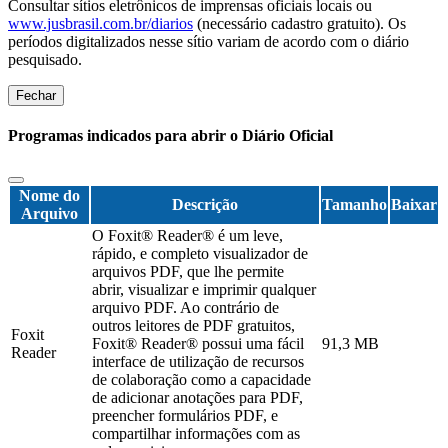
Consultar sítios eletrônicos de imprensas oficiais locais ou
www.jusbrasil.com.br/diarios
(necessário cadastro gratuito). Os
períodos digitalizados nesse sítio variam de acordo com o diário
pesquisado.
Fechar
Programas indicados para abrir o Diário Oficial
Nome do
Descrição
Tamanho
Baixar
Arquivo
O Foxit® Reader® é um leve,
rápido, e completo visualizador de
arquivos PDF, que lhe permite
abrir, visualizar e imprimir qualquer
arquivo PDF. Ao contrário de
outros leitores de PDF gratuitos,
Foxit
Foxit® Reader® possui uma fácil
91,3 MB
Reader
interface de utilização de recursos
de colaboração como a capacidade
de adicionar anotações para PDF,
preencher formulários PDF, e
compartilhar informações com as