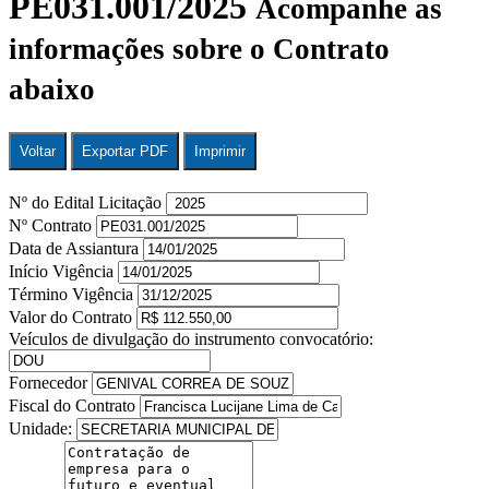
PE031.001/2025
Acompanhe as
informações sobre o Contrato
abaixo
Voltar
Exportar PDF
Imprimir
Nº do Edital Licitação
Nº Contrato
Data de Assiantura
Início Vigência
Término Vigência
Valor do Contrato
Veículos de divulgação do instrumento convocatório:
Fornecedor
Fiscal do Contrato
Unidade: