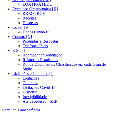
LOA | PPA | LDO
Execução Orçamentária [X]
RREO | RGF
Receitas
Despesas
Covid-19
Dados Covid-19
Contato [N]
Perguntas e Respostas
Telefones Úteis
E-Sic [I]
Acompanhar Solicitação
Relatórios Estatísticos
Rol de Documentos Classificados em cada Grau de
Sigilo
Licitações e Contratos [L]
Licitações
Contratos
Licitações Covid-19
Dispensa
Inexigibilidade
Ata de Adesão - SRP
Portal da Transparência