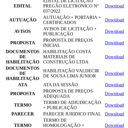
EDITAL DE LICITAÇÃO
EDITAL
PREGÃO ELETRONICO Nº
Download
037/2022
AUTUAÇÃO + PORTARIA +
AUTUAÇÃO
Download
CERTIFICADOS
AVISOS DE LICITAÇÃO +
AVISOS
Download
PUBLICAÇÃO
PROPOSTA DE PREÇOS
PROPOSTA
Download
INICIAL
DOCUMENTOS
HABILITAÇÃO COSTA
DE
MATERIAIS DE
Download
HABILITAÇÃO
CONSTRUÇÃO LTDA
DOCUMENTOS
HABILITAÇÃO VALDECIR
DE
Download
DE SOUSA LIMA JUNIOR
HABILITAÇÃO
ATA
ATA DA SESSÃO
Download
PROPOSTA DE PREÇOS
PROPOSTA
Download
ADEQUADA
TERMO DE ADJUDICAÇÃO
TERMO
Download
+ PUBLICAÇÃO
PARECER
PARECER JURIDICO FINAL
Download
TERMO DE
TERMO
HOMOLOGAÇÃO +
Download