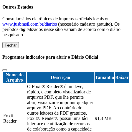
Outros Estados
Consultar sítios eletrônicos de imprensas oficiais locais ou
www.jusbrasil.com.br/diarios
(necessário cadastro gratuito). Os
períodos digitalizados nesse sítio variam de acordo com o diário
pesquisado.
Fechar
Programas indicados para abrir o Diário Oficial
Nome do
Descrição
Tamanho
Baixar
Arquivo
O Foxit® Reader® é um leve,
rápido, e completo visualizador de
arquivos PDF, que lhe permite
abrir, visualizar e imprimir qualquer
arquivo PDF. Ao contrário de
outros leitores de PDF gratuitos,
Foxit
Foxit® Reader® possui uma fácil
91,3 MB
Reader
interface de utilização de recursos
de colaboração como a capacidade