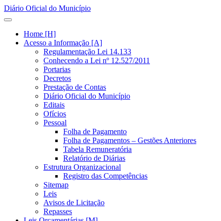
Diário Oficial do Município
Home [H]
Acesso a Informação [A]
Regulamentação Lei 14.133
Conhecendo a Lei nº 12.527/2011
Portarias
Decretos
Prestação de Contas
Diário Oficial do Município
Editais
Ofícios
Pessoal
Folha de Pagamento
Folha de Pagamentos – Gestões Anteriores
Tabela Remuneratória
Relatório de Diárias
Estrutura Organizacional
Registro das Competências
Sitemap
Leis
Avisos de Licitação
Repasses
Leis Orçamentárias [M]