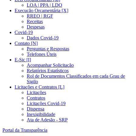
LOA | PPA | LDO
Execução Orçamentária [X]
RREO | RGF
Receitas
Despesas
Covid-19
Dados Covid-19
Contato [N]
Perguntas e Respostas
Telefones Úteis
E-Sic [I]
Acompanhar Solicitação
Relatórios Estatísticos
Rol de Documentos Classificados em cada Grau de
Sigilo
Licitações e Contratos [L]
Licitações
Contratos
Licitações Covid-19
Dispensa
Inexigibilidade
Ata de Adesão - SRP
Portal da Transparência