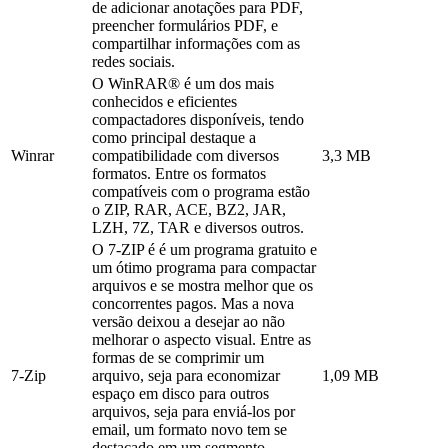
de adicionar anotações para PDF,
preencher formulários PDF, e
compartilhar informações com as
redes sociais.
O WinRAR® é um dos mais
conhecidos e eficientes
compactadores disponíveis, tendo
como principal destaque a
Winrar
compatibilidade com diversos
3,3 MB
formatos. Entre os formatos
compatíveis com o programa estão
o ZIP, RAR, ACE, BZ2, JAR,
LZH, 7Z, TAR e diversos outros.
O 7-ZIP é é um programa gratuito e
um ótimo programa para compactar
arquivos e se mostra melhor que os
concorrentes pagos. Mas a nova
versão deixou a desejar ao não
melhorar o aspecto visual. Entre as
formas de se comprimir um
7-Zip
arquivo, seja para economizar
1,09 MB
espaço em disco para outros
arquivos, seja para enviá-los por
email, um formato novo tem se
destacado em um segmento