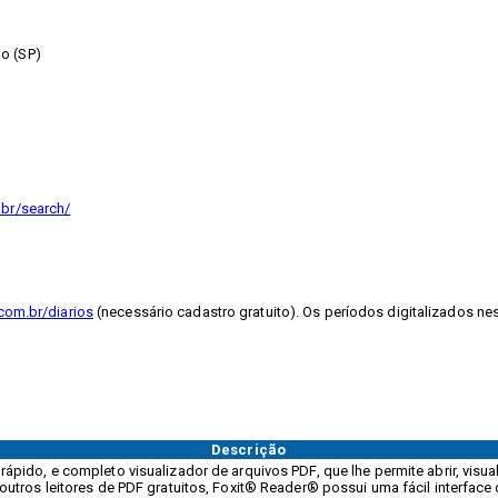
o (SP)
.br/search/
com.br/diarios
(necessário cadastro gratuito). Os períodos digitalizados ne
Descrição
ápido, e completo visualizador de arquivos PDF, que lhe permite abrir, visual
outros leitores de PDF gratuitos, Foxit® Reader® possui uma fácil interface 