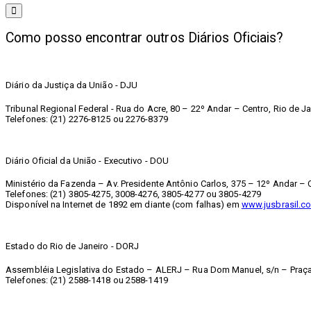
Como posso encontrar outros Diários Oficiais?
Diário da Justiça da União - DJU
Tribunal Regional Federal - Rua do Acre, 80 – 22º Andar – Centro, Rio de Ja
Telefones: (21) 2276-8125 ou 2276-8379
Diário Oficial da União - Executivo - DOU
Ministério da Fazenda – Av. Presidente Antônio Carlos, 375 – 12º Andar – C
Telefones: (21) 3805-4275, 3008-4276, 3805-4277 ou 3805-4279
Disponível na Internet de 1892 em diante (com falhas) em
www.jusbrasil.co
Estado do Rio de Janeiro - DORJ
Assembléia Legislativa do Estado – ALERJ – Rua Dom Manuel, s/n – Praça 
Telefones: (21) 2588-1418 ou 2588-1419