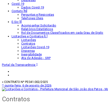
Despesas
Covid-19
Dados Covid-19
Contato [N]
Perguntas e Respostas
Telefones Úteis
E-Sic [I]
Acompanhar Solicitação
Relatórios Estatísticos
Rol de Documentos Classificados em cada Grau de Sigilo
Licitações e Contratos [L]
Licitações
Contratos
Licitações Covid-19
Dispensa
Inexigibilidade
Ata de Adesão - SRP
Portal da Transparência
» CONTRATO Nº PE041.002/2025
quinta-feira, 6 de agosto de 2026
Contratos