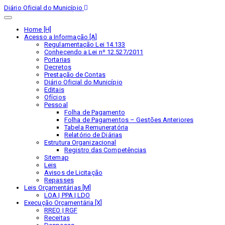
Diário Oficial do Município
Home [H]
Acesso a Informação [A]
Regulamentação Lei 14.133
Conhecendo a Lei nº 12.527/2011
Portarias
Decretos
Prestação de Contas
Diário Oficial do Município
Editais
Ofícios
Pessoal
Folha de Pagamento
Folha de Pagamentos – Gestões Anteriores
Tabela Remuneratória
Relatório de Diárias
Estrutura Organizacional
Registro das Competências
Sitemap
Leis
Avisos de Licitação
Repasses
Leis Orçamentárias [M]
LOA | PPA | LDO
Execução Orçamentária [X]
RREO | RGF
Receitas