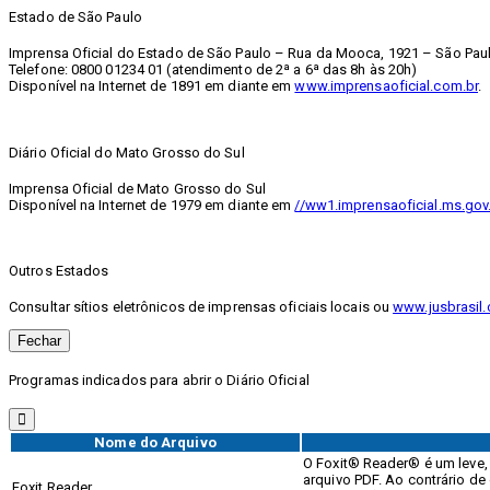
Estado de São Paulo
Imprensa Oficial do Estado de São Paulo – Rua da Mooca, 1921 – São Paul
Telefone: 0800 01234 01 (atendimento de 2ª a 6ª das 8h às 20h)
Disponível na Internet de 1891 em diante em
www.imprensaoficial.com.br
.
Diário Oficial do Mato Grosso do Sul
Imprensa Oficial de Mato Grosso do Sul
Disponível na Internet de 1979 em diante em
//ww1.imprensaoficial.ms.gov
Outros Estados
Consultar sítios eletrônicos de imprensas oficiais locais ou
www.jusbrasil.
Fechar
Programas indicados para abrir o Diário Oficial
Nome do Arquivo
O Foxit® Reader® é um leve, r
arquivo PDF. Ao contrário de 
Foxit Reader