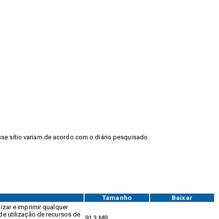
sse sítio variam de acordo com o diário pesquisado.
Tamanho
Baixar
izar e imprimir qualquer
de utilização de recursos de
91,3 MB