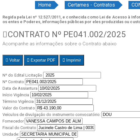
Home
Certames - Contratos
CON
Regida pela Lei nº 12.527/2011, e conhecida como Lei de Acesso à Inform
os entes e Poderes, informações públicas por eles produzidas ou cust
CONTRATO Nº PE041.002/2025
Acompanhe as informações sobre o Contrato abaixo
Voltar
Exportar PDF
Imprimir
Nº do Edital Licitação
Nº Contrato
Data de Assiantura
Início Vigência
Término Vigência
Valor do Contrato
Veículos de divulgação do instrumento convocatório:
Fornecedor
Fiscal do Contrato
Unidade: