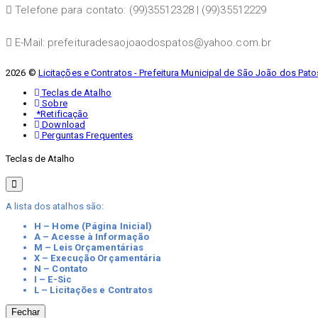
Telefone para contato: (99)35512328 | (99)35512229
E-Mail: prefeituradesaojoaodospatos@yahoo.com.br
2026 ©
Licitações e Contratos - Prefeitura Municipal de São João dos Pato
Teclas de Atalho
Sobre
*Retificação
Download
Perguntas Frequentes
Teclas de Atalho
A lista dos atalhos são:
H – Home (Página Inicial)
A – Acesse à Informação
M – Leis Orçamentárias
X – Execução Orçamentária
N – Contato
I – E-Sic
L – Licitações e Contratos
Fechar