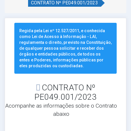
CONTRATO Nº PE049.001/2023
Regida pela Lei nº 12.527/2011, e conhecida
como Lei de Acesso à Informação - LAI,
regulamenta o direito, previsto na Constituição,
de qualquer pessoa solicitar e receber dos
órgãos e entidades públicos, de todos os
entes e Poderes, informações públicas por
eles produzidas ou custodiadas.
CONTRATO Nº
PE049.001/2023
Acompanhe as informações sobre o Contrato
abaixo