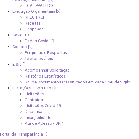
LOA | PPA | LDO
Execução Orçamentária [X]
RREO | RGF
Receitas
Despesas
Covid-19
Dados Covid-19
Contato [N]
Perguntas e Respostas
Telefones Úteis
E-Sic [I]
Acompanhar Solicitação
Relatórios Estatísticos
Rol de Documentos Classificados em cada Grau de Sigilo
Licitações e Contratos [L]
Licitações
Contratos
Licitações Covid-19
Dispensa
Inexigibilidade
Ata de Adesão - SRP
Portal da Transparência