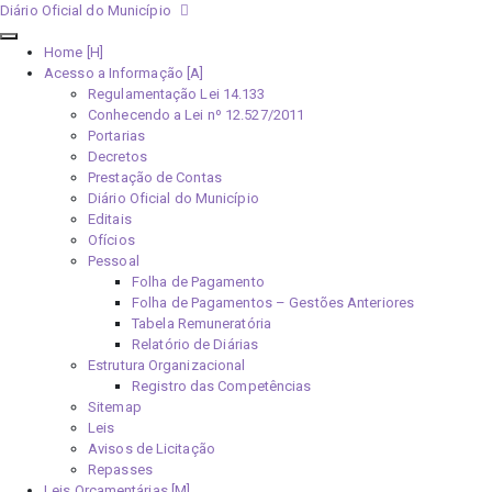
Diário Oficial do Município
Home [H]
Acesso a Informação [A]
Regulamentação Lei 14.133
Conhecendo a Lei nº 12.527/2011
Portarias
Decretos
Prestação de Contas
Diário Oficial do Município
Editais
Ofícios
Pessoal
Folha de Pagamento
Folha de Pagamentos – Gestões Anteriores
Tabela Remuneratória
Relatório de Diárias
Estrutura Organizacional
Registro das Competências
Sitemap
Leis
Avisos de Licitação
Repasses
Leis Orçamentárias [M]