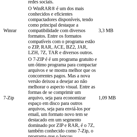
redes sociais.
O WinRAR® é um dos mais
conhecidos e eficientes
compactadores disponíveis, tendo
como principal destaque a
Winrar
compatibilidade com diversos
3,3 MB
formatos. Entre os formatos
compatíveis com o programa estão
o ZIP, RAR, ACE, BZ2, JAR,
LZH, 7Z, TAR e diversos outros.
O 7-ZIP é é um programa gratuito e
um ótimo programa para compactar
arquivos e se mostra melhor que os
concorrentes pagos. Mas a nova
versão deixou a desejar ao não
melhorar o aspecto visual. Entre as
formas de se comprimir um
7-Zip
arquivo, seja para economizar
1,09 MB
espaço em disco para outros
arquivos, seja para enviá-los por
email, um formato novo tem se
destacado em um segmento
dominado por ZIP e RAR, é o 7Z,
também conhecido como 7-Zip, o
programa que o lançou.