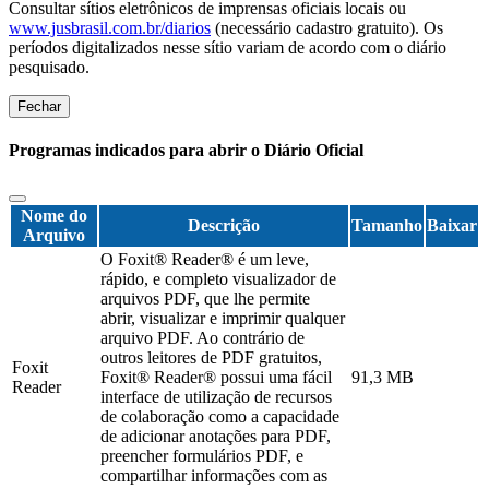
Consultar sítios eletrônicos de imprensas oficiais locais ou
www.jusbrasil.com.br/diarios
(necessário cadastro gratuito). Os
períodos digitalizados nesse sítio variam de acordo com o diário
pesquisado.
Fechar
Programas indicados para abrir o Diário Oficial
Nome do
Descrição
Tamanho
Baixar
Arquivo
O Foxit® Reader® é um leve,
rápido, e completo visualizador de
arquivos PDF, que lhe permite
abrir, visualizar e imprimir qualquer
arquivo PDF. Ao contrário de
outros leitores de PDF gratuitos,
Foxit
Foxit® Reader® possui uma fácil
91,3 MB
Reader
interface de utilização de recursos
de colaboração como a capacidade
de adicionar anotações para PDF,
preencher formulários PDF, e
compartilhar informações com as