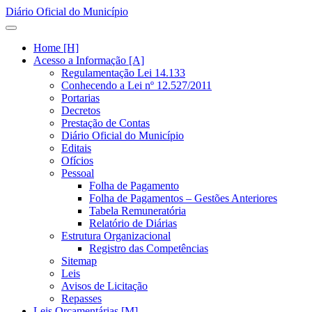
Diário Oficial do Município
Home [H]
Acesso a Informação [A]
Regulamentação Lei 14.133
Conhecendo a Lei nº 12.527/2011
Portarias
Decretos
Prestação de Contas
Diário Oficial do Município
Editais
Ofícios
Pessoal
Folha de Pagamento
Folha de Pagamentos – Gestões Anteriores
Tabela Remuneratória
Relatório de Diárias
Estrutura Organizacional
Registro das Competências
Sitemap
Leis
Avisos de Licitação
Repasses
Leis Orçamentárias [M]