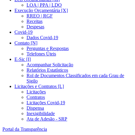
LOA | PPA | LDO
Execução Orçamentária [X]
RREO | RGF
Receitas
Despesas
Covid-19
Dados Covid-19
Contato [N]
Perguntas e Respostas
Telefones Úteis
E-Sic [I]
Acompanhar Solicitação
Relatórios Estatísticos
Rol de Documentos Classificados em cada Grau de
Sigilo
Licitações e Contratos [L]
Licitações
Contratos
Licitações Covid-19
Dispensa
Inexigibilidade
Ata de Adesão - SRP
Portal da Transparência