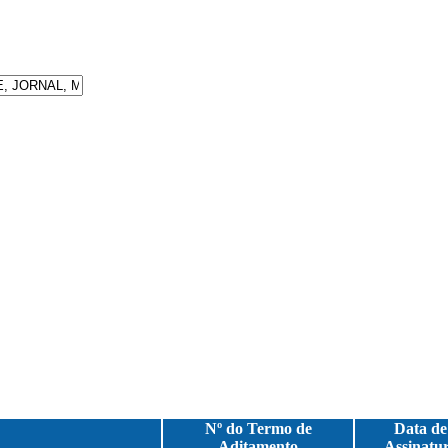
Nº do Termo de
Data de
Aditamento
Assinatu