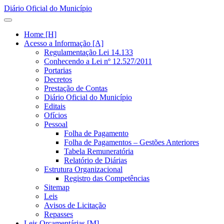
Diário Oficial do Município
Home [H]
Acesso a Informação [A]
Regulamentação Lei 14.133
Conhecendo a Lei nº 12.527/2011
Portarias
Decretos
Prestação de Contas
Diário Oficial do Município
Editais
Ofícios
Pessoal
Folha de Pagamento
Folha de Pagamentos – Gestões Anteriores
Tabela Remuneratória
Relatório de Diárias
Estrutura Organizacional
Registro das Competências
Sitemap
Leis
Avisos de Licitação
Repasses
Leis Orçamentárias [M]