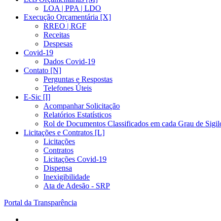
LOA | PPA | LDO
Execução Orçamentária [X]
RREO | RGF
Receitas
Despesas
Covid-19
Dados Covid-19
Contato [N]
Perguntas e Respostas
Telefones Úteis
E-Sic [I]
Acompanhar Solicitação
Relatórios Estatísticos
Rol de Documentos Classificados em cada Grau de Sigil
Licitações e Contratos [L]
Licitações
Contratos
Licitações Covid-19
Dispensa
Inexigibilidade
Ata de Adesão - SRP
Portal da Transparência