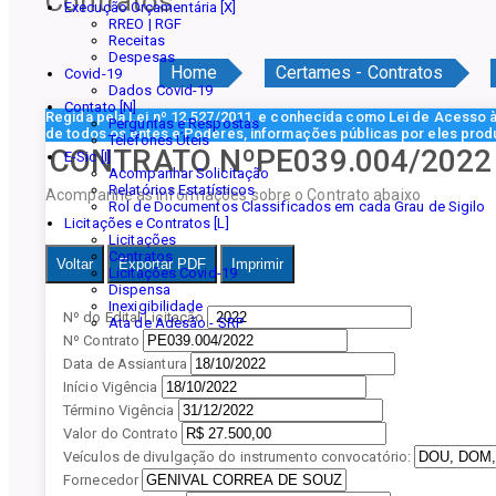
Contratos
Execução Orçamentária [X]
RREO | RGF
Receitas
Despesas
Home
Certames - Contratos
Covid-19
Dados Covid-19
Contato [N]
Regida pela Lei nº 12.527/2011, e conhecida como Lei de Acesso à 
Perguntas e Respostas
de todos os entes e Poderes, informações públicas por eles prod
Telefones Úteis
CONTRATO NºPE039.004/2022
E-Sic [I]
Acompanhar Solicitação
Relatórios Estatísticos
Acompanhe as informações sobre o Contrato abaixo
Rol de Documentos Classificados em cada Grau de Sigilo
Licitações e Contratos [L]
Licitações
Contratos
Voltar
Exportar PDF
Imprimir
Licitações Covid-19
Dispensa
Inexigibilidade
Nº do Edital Licitação
Ata de Adesão - SRP
Nº Contrato
Data de Assiantura
Início Vigência
Término Vigência
Valor do Contrato
Veículos de divulgação do instrumento convocatório:
Fornecedor