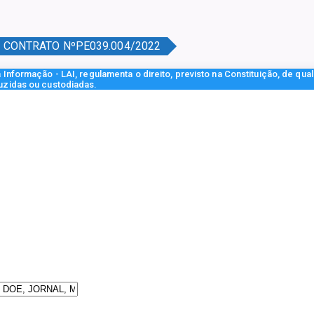
CONTRATO NºPE039.004/2022
Informação - LAI, regulamenta o direito, previsto na Constituição, de qua
uzidas ou custodiadas.