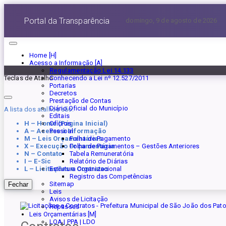
Portal da Transparência
domingo, 9 de agosto de 2026
Home [H]
Acesso a Informação [A]
Regulamentação Lei 14.133
Conhecendo a Lei nº 12.527/2011
Teclas de Atalho
Portarias
Decretos
Prestação de Contas
Diário Oficial do Município
A lista dos atalhos são:
Editais
H – Home (Página Inicial)
Ofícios
A – Acesse à Informação
Pessoal
M – Leis Orçamentárias
Folha de Pagamento
X – Execução Orçamentária
Folha de Pagamentos – Gestões Anteriores
N – Contato
Tabela Remuneratória
I – E-Sic
Relatório de Diárias
L – Licitações e Contratos
Estrutura Organizacional
Registro das Competências
Sitemap
Fechar
Leis
Avisos de Licitação
Repasses
Leis Orçamentárias [M]
LOA | PPA | LDO