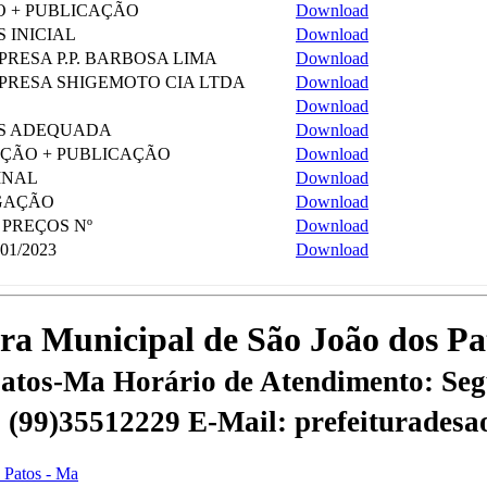
O + PUBLICAÇÃO
Download
 INICIAL
Download
RESA P.P. BARBOSA LIMA
Download
PRESA SHIGEMOTO CIA LTDA
Download
Download
OS ADEQUADA
Download
ÇÃO + PUBLICAÇÃO
Download
INAL
Download
GAÇÃO
Download
 PREÇOS Nº
Download
01/2023
Download
tura Municipal de São João dos P
 Patos-Ma
Horário de Atendimento: Segu
 | (99)35512229
E-Mail: prefeiturades
s Patos - Ma