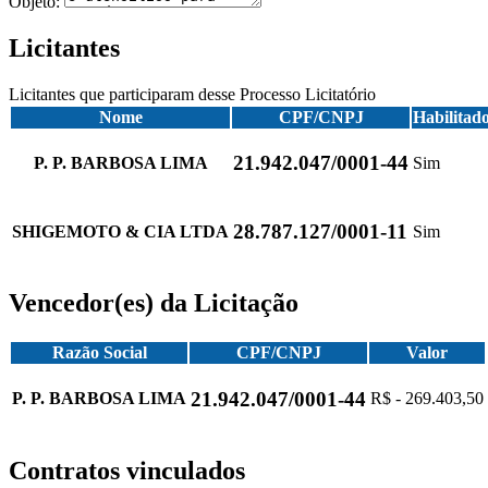
Objeto:
Licitantes
Licitantes que participaram desse Processo Licitatório
Nome
CPF/CNPJ
Habilitad
21.942.047/0001-44
P. P. BARBOSA LIMA
Sim
28.787.127/0001-11
SHIGEMOTO & CIA LTDA
Sim
Vencedor(es) da Licitação
Razão Social
CPF/CNPJ
Valor
21.942.047/0001-44
P. P. BARBOSA LIMA
R$ - 269.403,50
Contratos vinculados