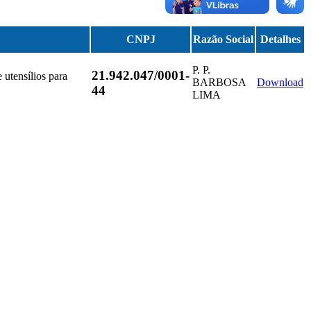
CNPJ
Razão Social
Detalhes
P. P.
21.942.047/0001-
 utensílios para
BARBOSA
Download
44
LIMA