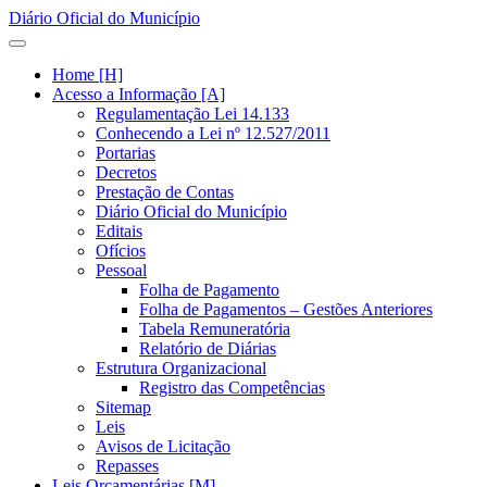
Diário Oficial do Município
Home [H]
Acesso a Informação [A]
Regulamentação Lei 14.133
Conhecendo a Lei nº 12.527/2011
Portarias
Decretos
Prestação de Contas
Diário Oficial do Município
Editais
Ofícios
Pessoal
Folha de Pagamento
Folha de Pagamentos – Gestões Anteriores
Tabela Remuneratória
Relatório de Diárias
Estrutura Organizacional
Registro das Competências
Sitemap
Leis
Avisos de Licitação
Repasses
Leis Orçamentárias [M]