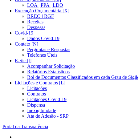
LOA | PPA | LDO
Execução Orçamentária [X]
RREO | RGF
Receitas
Despesas
Covid-19
Dados Covid-19
Contato [N]
Perguntas e Respostas
Telefones Úteis
E-Sic [I]
Acompanhar Solicitação
Relatórios Estatísticos
Rol de Documentos Classificados em cada Grau de Sigil
Licitações e Contratos [L]
Licitações
Contratos
Licitações Covid-19
Dispensa
Inexigibilidade
Ata de Adesão - SRP
Portal da Transparência