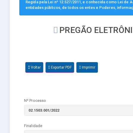
Regida pela Lei nº 12.527/2011, e conhecida como Lei de Ac
entidades públicos, de todos os entes e Poderes, informa
PREGÃO ELETRÔNIC
Voltar
Exportar PDF
Imprimir
Nº Processo
Finalidade