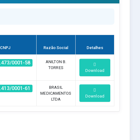
CNPJ
Razão Social
Detalhes
ANILTON B.
.473/0001-58
TORRES
Download
BRASIL
.413/0001-61
MEDICAMENTOS
Download
LTDA