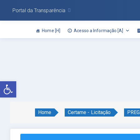
Portal da Transparência
Home [H]
Acesso a Informação [A]
Abrir a barra de ferramentas
Home
Certame - Licitação
PREG