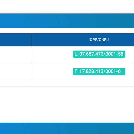
CPF/CNPJ
07.687.473/0001-58
17.828.413/0001-61