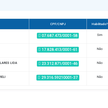
CPF/CNPJ
Habilitado?
Sim
07.687.473/0001-58
Não
17.828.413/0001-61
LARES LIDA
Não
23.312.871/0001-46
RELI
Não
29.316.59210001-37