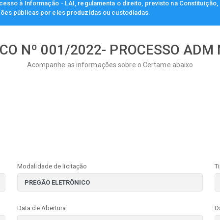
esso à Informação - LAI, regulamenta o direito, previsto na Constituição
ções públicas por eles produzidas ou custodiadas.
O Nº 001/2022- PROCESSO ADM N
Acompanhe as informações sobre o Certame abaixo
Modalidade de licitação
T
Data de Abertura
D