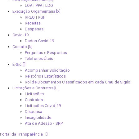
LOA | PPA | LDO
Execução Orçamentária [X]
RREO | RGF
Receitas
Despesas
Covid-19
Dados Covid-19
Contato [N]
Perguntas e Respostas
Telefones Úteis
E-Sic [I]
Acompanhar Solicitação
Relatórios Estatísticos
Rol de Documentos Classificados em cada Grau de Sigilo
Licitações e Contratos [L]
Licitações
Contratos
Licitações Covid-19
Dispensa
Inexigibilidade
Ata de Adesão - SRP
Portal da Transparência