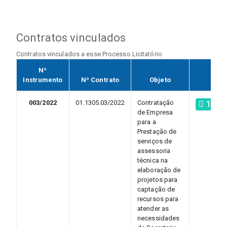
Contratos vinculados
Contratos vinculados a esse Processo Licitatório
Nº
Instrumento
Nº Contrato
Objeto
003/2022
01.1305.03/2022
Contratação
13.48
de Empresa
para a
Prestação de
serviços de
assessoria
técnica na
elaboração de
projetos para
captação de
recursos para
atender as
necessidades