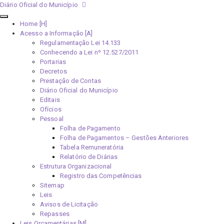
Diário Oficial do Município
Home [H]
Acesso a Informação [A]
Regulamentação Lei 14.133
Conhecendo a Lei nº 12.527/2011
Portarias
Decretos
Prestação de Contas
Diário Oficial do Município
Editais
Ofícios
Pessoal
Folha de Pagamento
Folha de Pagamentos – Gestões Anteriores
Tabela Remuneratória
Relatório de Diárias
Estrutura Organizacional
Registro das Competências
Sitemap
Leis
Avisos de Licitação
Repasses
Leis Orçamentárias [M]